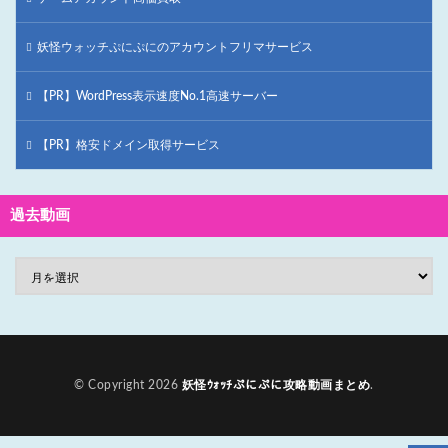
妖怪ウォッチぷにぷにのアカウントフリマサービス
【PR】WordPress表示速度No.1高速サーバー
【PR】格安ドメイン取得サービス
過去動画
© Copyright 2026
妖怪ｳｫｯﾁぷにぷに攻略動画まとめ
.