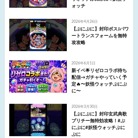
ォッチ
2026年4月26日
【ぷにぷに】封印ボスJパワ
ートランスフォームを無特
攻攻略
2026年6月1日
新イベ🌟リゼロコラボ待ち
配信→ガチャやっていく予
定🔥〜妖怪ウォッチぷにぷ
に〜
2026年3月30日
【ぷにぷに】封印玄武典歌
プリチー無特効攻略！#ぷ
にぷに#妖怪ウォッチぷに
ぷに