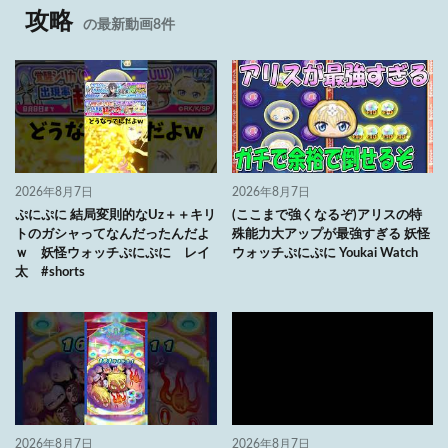
攻略
の最新動画8件
2026年8月7日
2026年8月7日
ぷにぷに 結局変則的なUz＋＋キリ
(ここまで強くなるぞ)アリスの特
トのガシャってなんだったんだよ
殊能力大アップが最強すぎる 妖怪
ｗ 妖怪ウォッチぷにぷに レイ
ウォッチぷにぷに Youkai Watch
太 #shorts
2026年8月7日
2026年8月7日