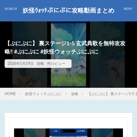
妖怪ｳｫｯﾁぷにぷに攻略動画まとめ
【ぷにぷに】 裏ステージ1-5 玄武典歌を無特攻攻
略‼︎ #ぷにぷに #妖怪ウォッチぷにぷに
2026年5月19日
攻略
件のビュー
HOME
妖怪ウォッチぷにぷに
攻略
【ぷにぷに】 裏ステージ1-5