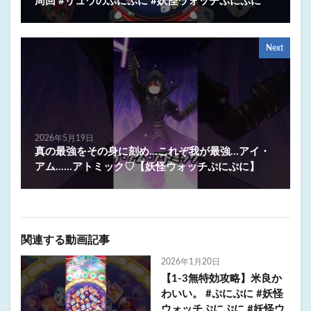
周回 #リュウのぷにぷに #妖怪ウォッチぷにぷに
Next
2026年5月19日
真の最強をその身に刻め…これぞ我が最強…アイ・
アム……アトミック♡【妖怪ウォッチぷにぷに】
関連する動画記事
2026年1月20日
【1-3無特効攻略】米良か
わいい。 #ぷにぷに #妖怪
ウォッチぷにぷに #妖怪ウ