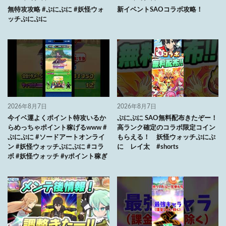
無特攻攻略 #ぷにぷに #妖怪ウォ
新イベントSAOコラボ攻略！
ッチぷにぷに
2026年8月7日
2026年8月7日
今イベ運よくポイント特攻いるか
ぷにぷに SAO無料配布きたぞー！
らめっちゃポイント稼げるwww #
高ランク確定のコラボ限定コイン
ぷにぷに #ソードアートオンライ
もらえる！ 妖怪ウォッチぷにぷ
ン #妖怪ウォッチぷにぷに #コラ
に レイ太 #shorts
ボ #妖怪ウォッチ #yポイント稼ぎ