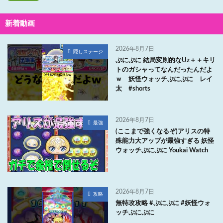
新着動画
2026年8月7日
隠しステージ
ぷにぷに 結局変則的なUz＋＋キリ
トのガシャってなんだったんだよ
ｗ 妖怪ウォッチぷにぷに レイ
太 #shorts
2026年8月7日
最強
(ここまで強くなるぞ)アリスの特
殊能力大アップが最強すぎる 妖怪
ウォッチぷにぷに Youkai Watch
2026年8月7日
攻略
無特攻攻略 #ぷにぷに #妖怪ウォ
ッチぷにぷに