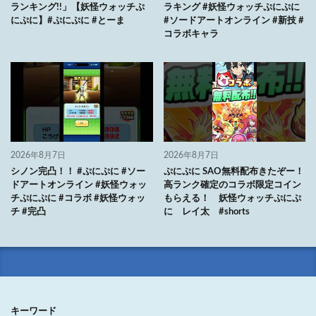
ランキング!!」【妖怪ウォッチぷ
ラキング #妖怪ウォッチぷにぷに
にぷに】#ぷにぷに #とーま
#ソードアートオンライン #新技 #
コラボキャラ
2026年8月7日
2026年8月7日
シノン完凸！！ #ぷにぷに #ソー
ぷにぷに SAO無料配布きたぞー！
ドアートオンライン #妖怪ウォッ
高ランク確定のコラボ限定コイン
チぷにぷに #コラボ #妖怪ウォッ
もらえる！ 妖怪ウォッチぷにぷ
チ #完凸
に レイ太 #shorts
キーワード