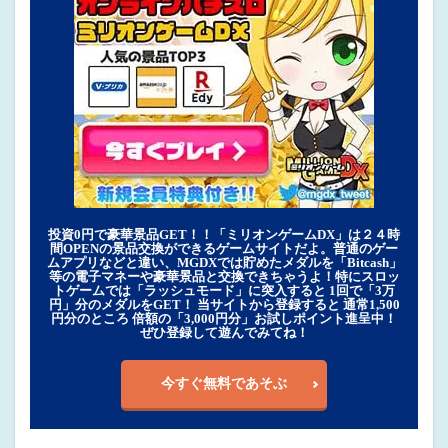
投資0円で豪華景品GET！！「ミリオンゲームDX」は２４時
間OPENの景品交換ができるゲームサイトだよ。普通のゲー
ムアプリなどと違い、MGDXでは貯めたメダルを「Bitcash」
等の電子マネーや豪華景品と交換できちゃうよ！特にスロッ
トゲームでは「ラッシュモード」に突入すると 1回で「3万
円」分のメダルをGET！ 当サイトから登録すると 通常1,500
円分のところ 倍額の「3,000円分」お試しポイント進呈中！
ぜひ登録して遊んでみてね！
今すぐ無料であそぶ