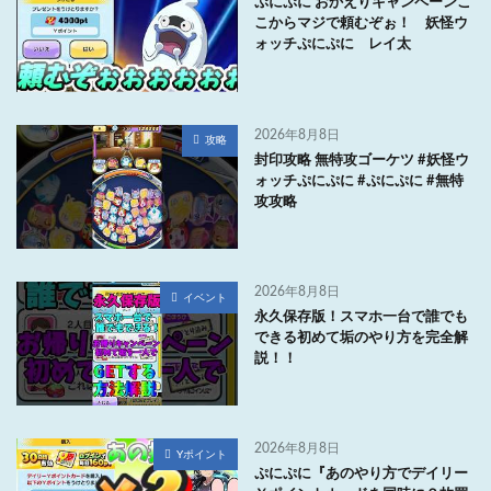
ぷにぷに おかえりキャンペーンこ
こからマジで頼むぞぉ！ 妖怪ウ
ォッチぷにぷに レイ太
2026年8月8日
攻略
封印攻略 無特攻ゴーケツ #妖怪ウ
ォッチぷにぷに #ぷにぷに #無特
攻攻略
2026年8月8日
イベント
永久保存版！スマホ一台で誰でも
できる初めて垢のやり方を完全解
説！！
2026年8月8日
Yポイント
ぷにぷに『あのやり方でデイリー