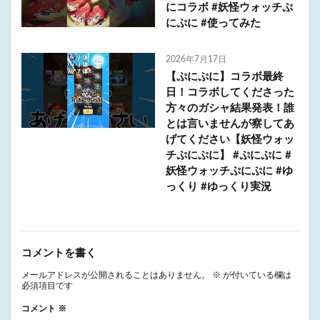
にコラボ #妖怪ウォッチぷ
にぷに #使ってみた
2026年7月17日
【ぷにぷに】コラボ最終
日！コラボしてくださった
方々のガシャ結果発表！誰
とは言いませんが察してあ
げてください【妖怪ウォッ
チぷにぷに】 #ぷにぷに #
妖怪ウォッチぷにぷに #ゆ
っくり #ゆっくり実況
コメントを書く
メールアドレスが公開されることはありません。
※
が付いている欄は
必須項目です
コメント
※