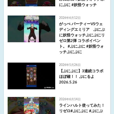
にぷに #妖怪ウォッチ
2026年6月12日
がっぺ パーティーVSウェ
ディングエミリア ぷにぷ
に妖怪ウォッチぷにぷにリ
ゼロ第2弾 コラボイベン
ト。 #ぷにぷに #妖怪ウォ
ッチぷにぷに
2026年5月26日
【ぷにぷに】3連続コラボ
ほぼ確！！ ぷにるよ
2026.5.26
2026年6月14日
ラインハルト使ってみた！
リゼロ#ぷにぷに #ぷにぷ