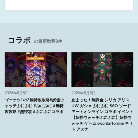
コラボ
の最新動画8件
2026年8月8日
2026年8月8日
ゴーケツ1の3無特攻攻略#妖怪ウ
止まった！無課金 シリカ アリス
ォッチぷにぷに #ぷにぷに #無特
UW ガシャ ぷにぷに SAO ソード
攻攻略 #無特攻 #ぷにぷにコラボ
アートオンライン コラボ イベント
【妖怪ウォッチぷにぷに】妖怪ウ
ォッチ ゲーム swordartonline キリ
ト アスナ