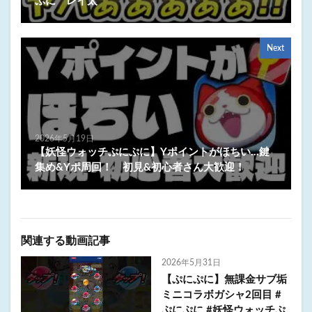
ぷに レイ太
Next
2026年5月19日
【妖怪ウォッチぷにぷに】Yポイントがほちい…鍵
集め&Yポ周回！ 初見&初心者さん大歓迎！
関連する動画記事
2026年5月31日
【ぷにぷに】無課金サブ垢
ミニコラボガシャ2回目 #
ぷにぷに #妖怪ウォッチぷ