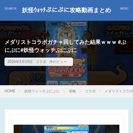
妖怪ｳｫｯﾁぷにぷに攻略動画まとめ
メダリストコラボガチャ回してみた結果ｗｗｗ #ぷ
にぷに#妖怪ウォッチぷにぷに
2026年5月19日
コラボ
件のビュー
HOME
妖怪ウォッチぷにぷに
攻略
コラボ
メダリストコラボ