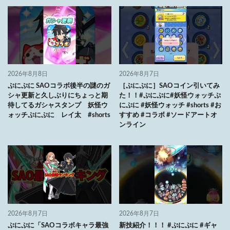
2026年8月8日
2026年8月7日
ぷにぷに SAOコラボ後半の謎のガ
［ぷにぷに］SAOコイン引いてみ
シャ更新と久しぶりにちょっと期
た！！#ぷにぷに#妖怪ウォッチぷ
待してるガシャスタンプ 妖怪ウ
にぷに #妖怪ウォッチ #shorts #お
ォッチぷにぷに レイ太 #shorts
すすめ #コラボ #ソードアートオ
ンライン
2026年8月7日
2026年8月7日
ぷにぷに「SAOコラボキャラ最強
新技紹介！！！ #ぷにぷに #ギャ