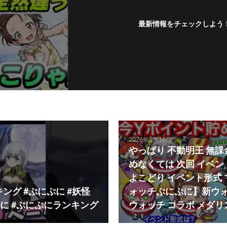
最新情報をチェックしよう
フォローする
2026年5月16日
やっぱり 不動明王 無課
めなくては 次回 イベン
よこどり イベント形式
ング #ぷにぷに #妖怪
ォッチぷにぷに】新ウォ
に #ぷにぷにランキング
ウォッチ コラボ メダリ