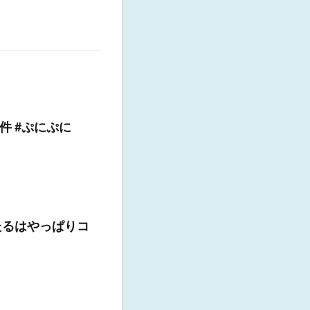
件 #ぷにぷに
たるはやっぱりコ