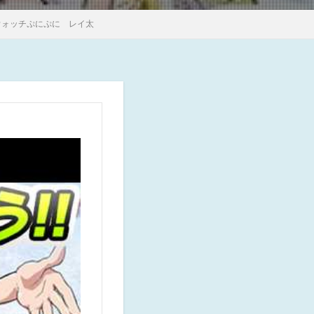
ウォッチぷにぷに レイ太