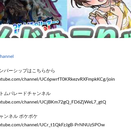
channel
ンバーシップはこちらから
outube.com/channel/UC6pwrfT0KRkezvRXFmpkKCg/join
トムパレードチャンネル
outube.com/channel/UCjBKm72gQ_FD6ZjWeL7_gtQ
ャンネル ポケポケ
outube.com/channel/UCr_t1QkFzJgB-PrNNUzSPOw