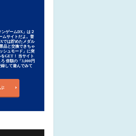
オンゲームDX」は２
ゲームサイトだよ。普
DXでは貯めたメダル
豪華景品と交換できちゃ
ッシュモード」に突
をGET！ 当サイト
ろ 倍額の「3,000円
登録して遊んでみて
ぶ