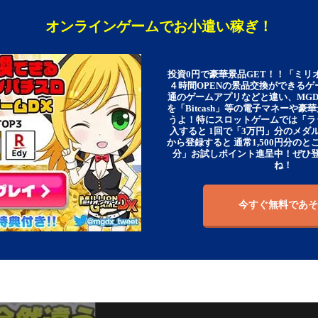
オンラインゲームでお小遣い稼ぎ！
投資0円で豪華景品GET！！「ミリ
４時間OPENの景品交換ができる
通のゲームアプリなどと違い、MG
を「Bitcash」等の電子マネーや
うよ！特にスロットゲームでは「ラ
入すると 1回で「3万円」分のメダル
から登録すると 通常1,500円分のとこ
分」お試しポイント進呈中！ぜひ
ね！
今すぐ無料であそ