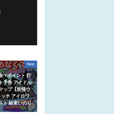
！
Next
金 Yポイント 貯
ト予告 アイドル
 マップ【妖怪ウ
ッチ アイロワ
スト 結束いのり