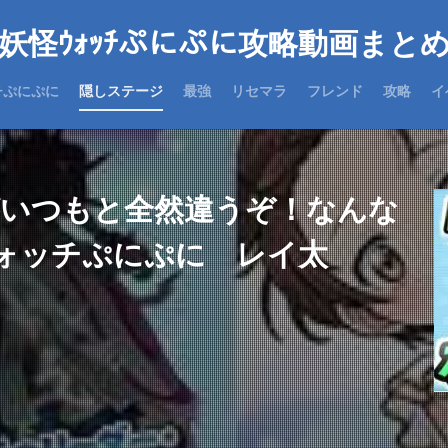
妖怪ｳｫｯﾁぷにぷに攻略動画まと
チぷにぷに
隠しステージ
最強
リセマラ
フレンド
攻略
イ
がいつもと全然違うぞ！なんな
ォッチぷにぷに レイ太