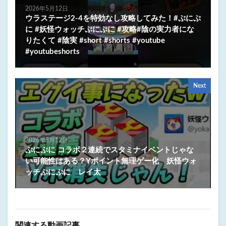
2026年5月12日
ウラステージ2-4を特効なし攻略してみた！#ぷにぷ
に #妖怪ウォッチぷにぷに #攻略#陰の実力者にな
りたくて #陰実 #short #shorts #youtube
#youtubeshorts
Next
2026年5月12日
ぷにぷに コラボ２連続でスタミナイベントじゃな
い可能性はある？Yポイント無理ゲー化 妖怪ウォ
ッチぷにぷに レイ太
関連する動画記事