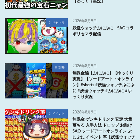
【ゆっくり実況】
2026年8月9日
リセマラ
妖怪ウォッチぷにぷに SAOコラ
ボリセマラ配信
2026年8月9日
攻略
無課金編【ぷにぷに】【ゆっくり
実況】【ソードアート・オンライ
ン】#shorts #妖怪ウォッチぷにぷ
に #妖怪ウォッチ #ぷにぷに #ゆ
っくり実況
2026年8月9日
イベント
無課金 ゲンキドリンク 安定 大量
落ちる 入手方法 ドロップ お助け
SAO ソードアートオンライン ぷ
にぷに イベント 率【妖怪ウォッチ