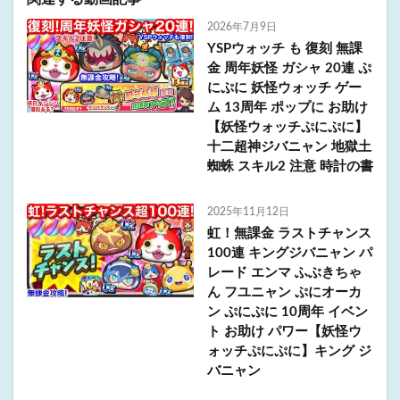
2026年7月9日
YSPウォッチ も 復刻 無課
金 周年妖怪 ガシャ 20連 ぷ
にぷに 妖怪ウォッチ ゲー
ム 13周年 ポップに お助け
【妖怪ウォッチぷにぷに】
十二超神ジバニャン 地獄土
蜘蛛 スキル2 注意 時計の書
2025年11月12日
虹！無課金 ラストチャンス
100連 キングジバニャン パ
レード エンマ ふぶきちゃ
ん フユニャン ぷにオーカ
ン ぷにぷに 10周年 イベン
ト お助け パワー【妖怪ウ
ォッチぷにぷに】キング ジ
バニャン