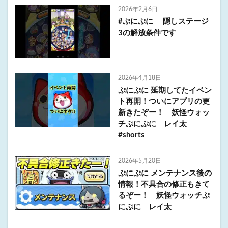
2026年2月6日
#ぷにぷに 隠しステージ
3の解放条件です
2026年4月18日
ぷにぷに 延期してたイベン
ト再開！ついにアプリの更
新きたぞー！ 妖怪ウォッ
チぷにぷに レイ太
#shorts
2026年5月20日
ぷにぷに メンテナンス後の
情報！不具合の修正もきて
るぞー！ 妖怪ウォッチぷ
にぷに レイ太