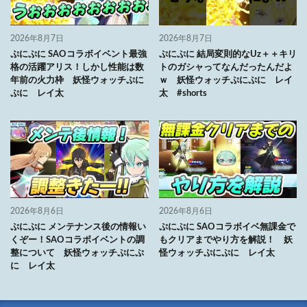
2026年8月7日
2026年8月7日
ぷにぷに SAOコラボイベント最強
ぷにぷに 結局変則的なUz＋＋キリ
格の活躍アリス！しかし性能は数
トのガシャってなんだったんだよ
年前の火力枠 妖怪ウォッチぷに
ｗ 妖怪ウォッチぷにぷに レイ
ぷに レイ太
太 #shorts
2026年8月6日
2026年8月6日
ぷにぷに メンテナンス後の情報い
ぷにぷに SAOコラボイベ無課金で
くぞー！SAOコラボイベントの調
もクリアまでやり方を解説！ 妖
整について 妖怪ウォッチぷにぷ
怪ウォッチぷにぷに レイ太
に レイ太