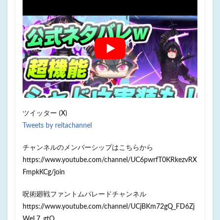
ツイッター (X)
Tweets by reitachannel
チャンネルのメンバーシップはこちらから
https://www.youtube.com/channel/UC6pwrfT0KRkezvRX
FmpkKCg/join
呪術廻戦ファントムパレードチャンネル
https://www.youtube.com/channel/UCjBKm72gQ_FD6Zj
WeL7_gtQ