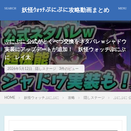
妖怪ｳｫｯﾁぷにぷに攻略動画まとめ
ぷにぷに 公式がとくべつ交換をネタバレｗシャドウ
実装にアップデートが追加！ 妖怪ウォッチぷにぷ
に レイ太
2026年5月12日
隠しステージ
3件のビュー
HOME
妖怪ウォッチぷにぷに
攻略
隠しステージ
ぷにぷに 