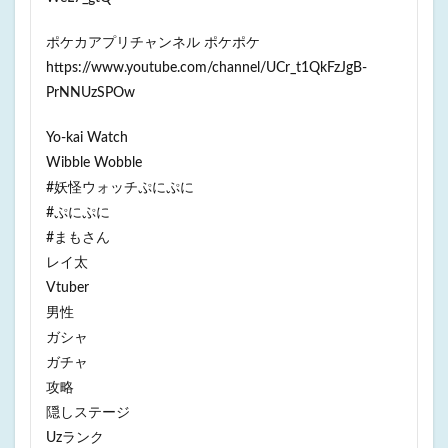
ポケカアプリチャンネル ポケポケ
https://www.youtube.com/channel/UCr_t1QkFzJgB-
PrNNUzSPOw
Yo-kai Watch
Wibble Wobble
#妖怪ウォッチぷにぷに
#ぷにぷに
#まもさん
レイ太
Vtuber
男性
ガシャ
ガチャ
攻略
隠しステージ
Uzランク