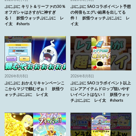
ぷにぷに キリト＆リーファの30％
ぷにぷに SAOコラボイベント予想
オフガシャはさすがに神すぎ
の何倍もエグい結果を出してる
る！ 妖怪ウォッチぷにぷに レ
件！ 妖怪ウォッチぷにぷに レ
イ太 #shorts
イ太
2026年8月8日
2026年8月8日
ぷにぷに おかえりキャンペーンこ
ぷにぷに SAOコラボイベント以上
こからマジで頼むぞぉ！ 妖怪ウ
にレアアイテムドロップ狙いやす
ォッチぷにぷに レイ太
いイベントはない！ 妖怪ウォッ
チぷにぷに レイ太 #shorts