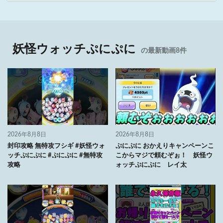
妖怪ウォッチぷにぷに
の最新動画8件
2026年8月8日
2026年8月8日
封印攻略 無特攻フシギ #妖怪ウォ
ぷにぷに おかえりキャンペーンこ
ッチぷにぷに #ぷにぷに #無特攻
こからマジで頼むぞぉ！ 妖怪ウ
攻略
ォッチぷにぷに レイ太