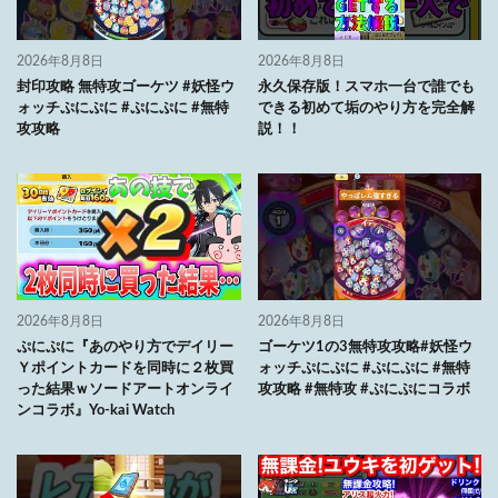
2026年8月8日
2026年8月8日
封印攻略 無特攻ゴーケツ #妖怪ウ
永久保存版！スマホ一台で誰でも
ォッチぷにぷに #ぷにぷに #無特
できる初めて垢のやり方を完全解
攻攻略
説！！
2026年8月8日
2026年8月8日
ぷにぷに『あのやり方でデイリー
ゴーケツ1の3無特攻攻略#妖怪ウ
Ｙポイントカードを同時に２枚買
ォッチぷにぷに #ぷにぷに #無特
った結果ｗソードアートオンライ
攻攻略 #無特攻 #ぷにぷにコラボ
ンコラボ』Yo-kai Watch