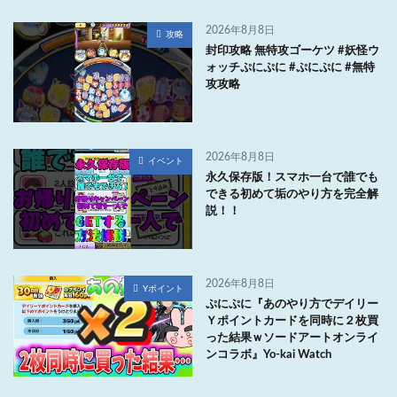
2026年8月8日
攻略
封印攻略 無特攻ゴーケツ #妖怪ウ
ォッチぷにぷに #ぷにぷに #無特
攻攻略
2026年8月8日
イベント
永久保存版！スマホ一台で誰でも
できる初めて垢のやり方を完全解
説！！
2026年8月8日
Yポイント
ぷにぷに『あのやり方でデイリー
Ｙポイントカードを同時に２枚買
った結果ｗソードアートオンライ
ンコラボ』Yo-kai Watch