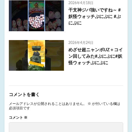
2026年4月18日
干支神ジバ強いですね～ #
妖怪ウォッチぷにぷに #ぷ
にぷに
2026年4月24日
めざせ超ニャンボUZ＋コイ
ン回してみた#ぷにぷに#妖
怪ウォッチぷにぷに
コメントを書く
メールアドレスが公開されることはありません。
※
が付いている欄は
必須項目です
コメント
※