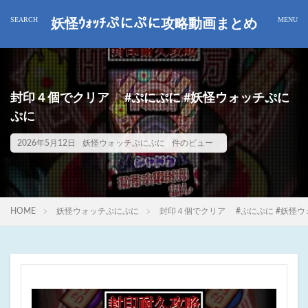
妖怪ｳｫｯﾁぷにぷに攻略動画まとめ
封印４個でクリア #ぷにぷに #妖怪ウォッチぷに
ぷに
2026年5月12日
妖怪ウォッチぷにぷに
件のビュー
HOME
妖怪ウォッチぷにぷに
封印４個でクリア #ぷにぷに #妖怪