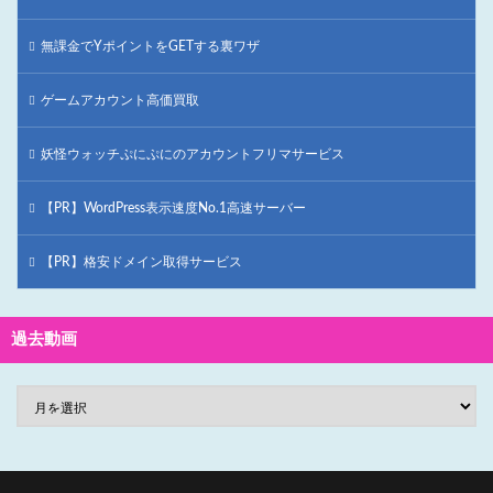
無課金でYポイントをGETする裏ワザ
ゲームアカウント高価買取
妖怪ウォッチぷにぷにのアカウントフリマサービス
【PR】WordPress表示速度No.1高速サーバー
【PR】格安ドメイン取得サービス
過去動画