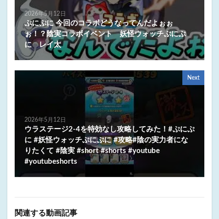
2026年5月12日
ぷにぷに 今回のコラボどうなってんだよぉぉ
ぉ！？陰実コラボイベント 妖怪ウォッチぷにぷ
に レイ太
Next
2026年5月12日
ウラステージ2-4を特効なし攻略してみた！#ぷにぷ
に #妖怪ウォッチぷにぷに #攻略#陰の実力者にな
りたくて #陰実 #short #shorts #youtube
#youtubeshorts
関連する動画記事