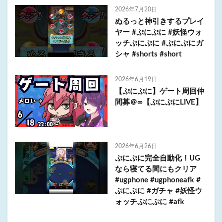
2026年7月20日
ぬるっと神引きするプレイ
ヤー #ぷにぷに #妖怪ウォ
ッチぷにぷに #ぷにぷにガ
シャ #shorts #short
2026年6月19日
【ぷにぷに】ゲート周回仲
間募＠∞【ぷにぷにLIVE】
2026年6月26日
ぷにぷに完全自動化！UG
なら寝てる間にもクリア
#ugphone #ugphoneafk #
ぷにぷに #ガチャ #妖怪ウ
ォッチぷにぷに #afk