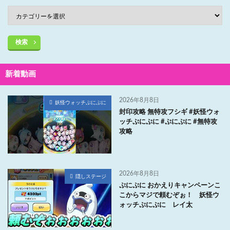
検索
新着動画
2026年8月8日
妖怪ウォッチぷにぷに
封印攻略 無特攻フシギ #妖怪ウォ
ッチぷにぷに #ぷにぷに #無特攻
攻略
2026年8月8日
隠しステージ
ぷにぷに おかえりキャンペーンこ
こからマジで頼むぞぉ！ 妖怪ウ
ォッチぷにぷに レイ太