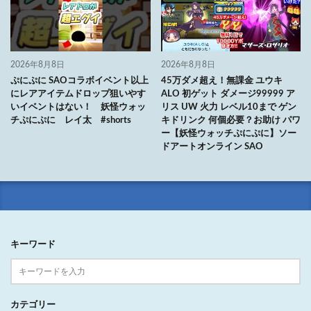
2026年8月8日
2026年8月8日
ぷにぷに SAOコラボイベント以上
45万ダメ超え！無課金 ユウキ
にレアアイテムドロップ狙いやす
ALO 初ゲット ダメージ99999 ア
いイベントはない！ 妖怪ウォッ
リス UW 火力 レベル10まで ゲン
チぷにぷに レイ太 #shorts
キドリンク 何個必要？お助け パワ
ー【妖怪ウォッチぷにぷに】ソー
ドアートオンライン SAO
キーワード
カテゴリー