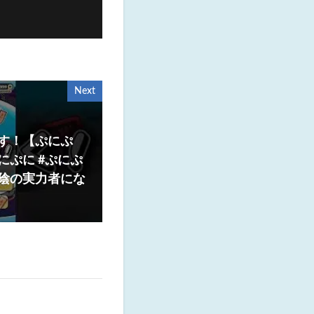
Next
す！【ぷにぷ
にぷに #ぷにぷ
#陰の実力者にな