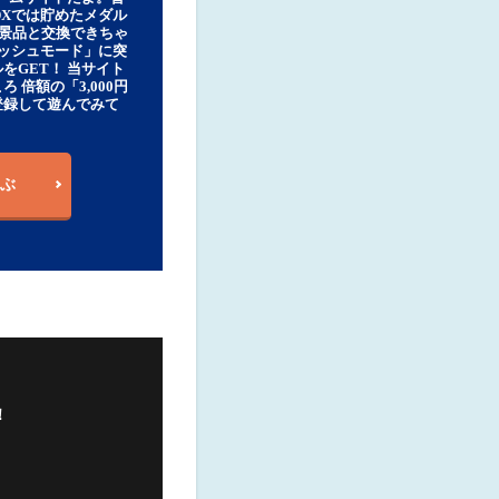
DXでは貯めたメダル
豪華景品と交換できちゃ
ッシュモード」に突
をGET！ 当サイト
ろ 倍額の「3,000円
登録して遊んでみて
ぶ
！