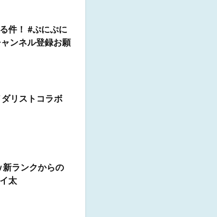
る件！ #ぷにぷに
 #チャンネル登録お願
メダリストコラボ
ｗ新ランクからの
イ太