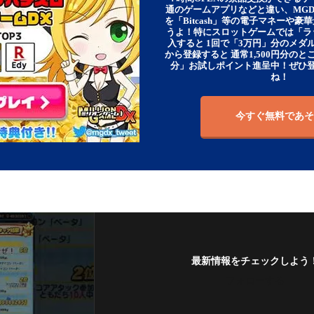
通のゲームアプリなどと違い、MG
を「Bitcash」等の電子マネーや
うよ！特にスロットゲームでは「ラ
入すると 1回で「3万円」分のメダル
から登録すると 通常1,500円分のとこ
分」お試しポイント進呈中！ぜひ
ね！
今すぐ無料であそ
最新情報をチェックしよう
フォローする