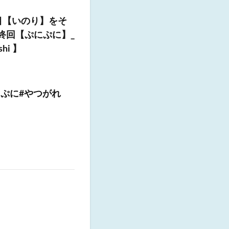
連目【いのり】をそ
終回【ぷにぷに】_
i 】
ぷに#やつがれ