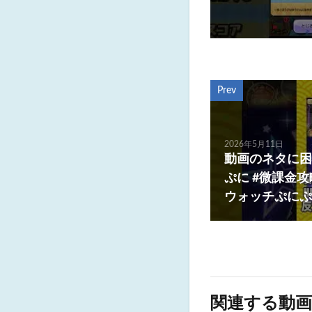
Prev
2026年5月11日
動画のネタに困
ぷに #微課金攻
ウォッチぷにぷ
関連する動画