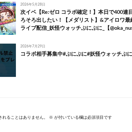
2026年5月28日
次イベ【Re:ゼロ コラボ確定！】本日で400
ろそろ出したい！【メダリスト】&アイロワ最
ライブ配信_妖怪ウォッチぷにぷに_【@oka_nush
2026年7月29日
コラボ相手募集中#ぷにぷに#妖怪ウォッチぷに
されることはありません。
※
が付いている欄は必須項目です