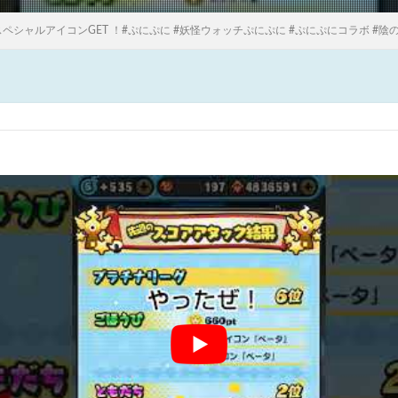
スペシャルアイコンGET ！#ぷにぷに #妖怪ウォッチぷにぷに #ぷにぷにコラボ #