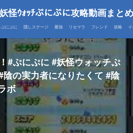
妖怪ｳｫｯﾁぷにぷに攻略動画まと
チぷにぷに
隠しステージ
最強
リセマラ
フレンド
攻略
イ
 ！#ぷにぷに #妖怪ウォッチぷ
 #陰の実力者になりたくて #陰
ラボ