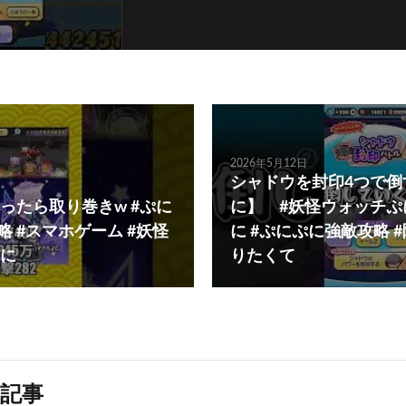
2026年5月12日
シャドウを封印4つで倒
ったら取り巻きw #ぷに
に】 #妖怪ウォッチぷ
略 #スマホゲーム #妖怪
に #ぷにぷに強敵攻略 
に
りたくて
記事