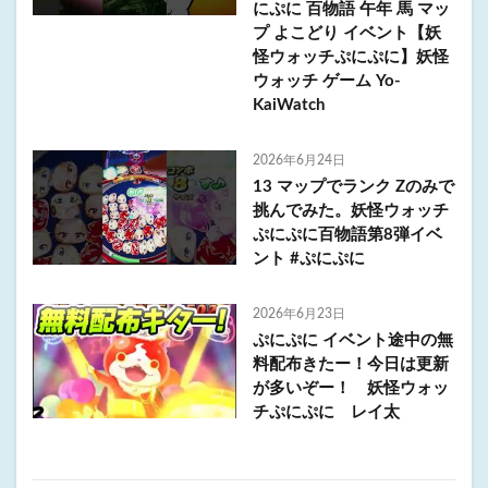
にぷに 百物語 午年 馬 マッ
プ よこどり イベント【妖
怪ウォッチぷにぷに】妖怪
ウォッチ ゲーム Yo-
KaiWatch
2026年6月24日
13 マップでランク Zのみで
挑んでみた。妖怪ウォッチ
ぷにぷに百物語第8弾イベ
ント #ぷにぷに
2026年6月23日
ぷにぷに イベント途中の無
料配布きたー！今日は更新
が多いぞー！ 妖怪ウォッ
チぷにぷに レイ太