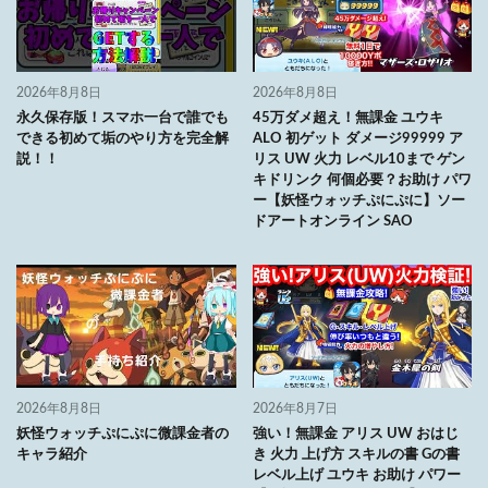
2026年8月8日
2026年8月8日
永久保存版！スマホ一台で誰でも
45万ダメ超え！無課金 ユウキ
できる初めて垢のやり方を完全解
ALO 初ゲット ダメージ99999 ア
説！！
リス UW 火力 レベル10まで ゲン
キドリンク 何個必要？お助け パワ
ー【妖怪ウォッチぷにぷに】ソー
ドアートオンライン SAO
2026年8月8日
2026年8月7日
妖怪ウォッチぷにぷに微課金者の
強い！無課金 アリス UW おはじ
キャラ紹介
き 火力 上げ方 スキルの書 Gの書
レベル上げ ユウキ お助け パワー