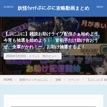
妖怪ｳｫｯﾁぷにぷに攻略動画まとめ
【ぷにぷに】雑談お助けライブ配信さぁ始めよう、
今宵も抽選を始めよう！ 皆初手だけ助け合おう
ぜ、全軍かかれ！ー、お助け抽選するよ！
2026年5月10日
イベント
件のビュー
HOME
妖怪ウォッチぷにぷに
攻略
イベント
【ぷにぷに】雑