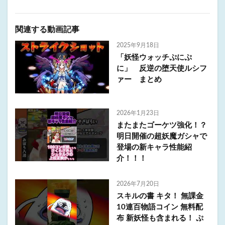
関連する動画記事
2025年9月18日
「妖怪ウォッチぷにぷ
に」 反逆の堕天使ルシフ
ァー まとめ
2026年1月23日
またまたゴーケツ強化！？
明日開催の超妖魔ガシャで
登場の新キャラ性能紹
介！！！
2026年7月20日
スキルの書 キタ！ 無課金
10連百物語コイン 無料配
布 新妖怪も含まれる！ ぷ