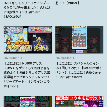
UZ++キリト＆リーファアップ３
想！！【Vtuber】
０％Offガチャ来ました！ #ぷにぷ
に #妖怪ウォッチぷにぷに
#SAOコラボ
2026年8月8日
2026年8月8日
【ぷにぷに】No800 アリス
【ぷにぷに】スペシャルコイン
（UW）をゲットしておはじきを
UZ+回してみた！【SAOコラボイ
進めよう！覚醒シリカ＆アリス出
ベント】 #ぷにぷに #妖怪ウォッ
現理超アップガシャチャレンジ！
チぷにぷに #shorts
/ ソードアート・オンライン コラ
ボイベント