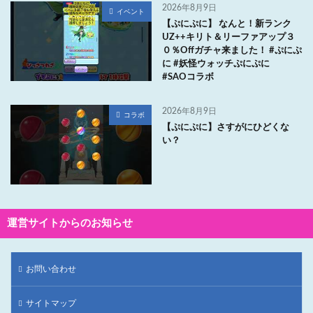
2026年8月9日
イベント
【ぷにぷに】 なんと！新ランク
UZ++キリト＆リーファアップ３
０％Offガチャ来ました！ #ぷにぷ
に #妖怪ウォッチぷにぷに
#SAOコラボ
2026年8月9日
コラボ
【ぷにぷに】さすがにひどくな
い？
運営サイトからのお知らせ
お問い合わせ
サイトマップ