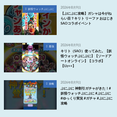
2026年8月9日
妖怪ウォッチぷにぷに
【ぷにぷに攻略】ガシャは今がね
らい目？キリト リーファ おはじき
SAOコラボイベント
2026年8月9日
最強
キリト（SAO）使ってみた。【妖
怪ウォッチぷにぷに】【ソードア
ートオンライン】【コラボ】
【Uz++】
2026年8月9日
攻略
ぷにぷに 神割引ガチャがきた！#
妖怪ウォッチぷにぷに #ぷにぷに
#ゆっくり実況 #ガチャ #ぷにぷに
攻略