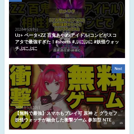
2026年5月9日
Uz+ ベータ×ZZ 百鬼あやめ(アイドル)コンビがスコ
アタで最強すぎた！#shorts #ぷにぷに #妖怪ウォッ
チぷにぷに
Next
2026年5月10日
【無料で最強】スマホもプレイ可 原神 と グラセフ
妖怪ウォッチが融合した衝撃ゲーム 参加型 NTE