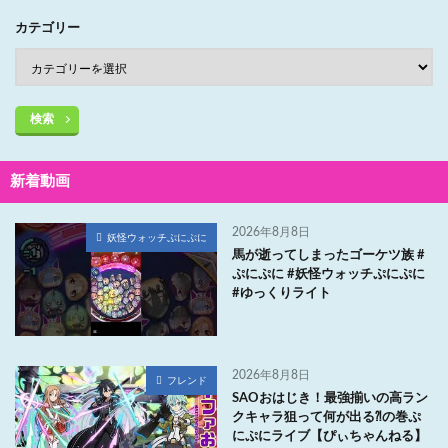
カテゴリー
検索
新着動画
2026年8月8日
妖怪ウォッチぷにぷに
馬が逝ってしまったゴーケツ族 #
ぷにぷに #妖怪ウォッチぷにぷに
#ゆっくりライト
2026年8月8日
フレンド
SAOおはじき！最強揃いの高ラン
クキャラ狙って何が出る⁈の巻ぷ
にぷにライブ【ぴぃちゃんねる】