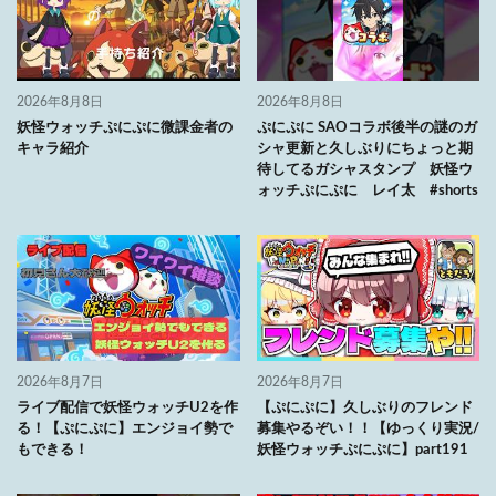
2026年8月8日
2026年8月8日
妖怪ウォッチぷにぷに微課金者の
ぷにぷに SAOコラボ後半の謎のガ
キャラ紹介
シャ更新と久しぶりにちょっと期
待してるガシャスタンプ 妖怪ウ
ォッチぷにぷに レイ太 #shorts
2026年8月7日
2026年8月7日
ライブ配信で妖怪ウォッチU2を作
【ぷにぷに】久しぶりのフレンド
る！【ぷにぷに】エンジョイ勢で
募集やるぞい！！【ゆっくり実況/
もできる！
妖怪ウォッチぷにぷに】part191