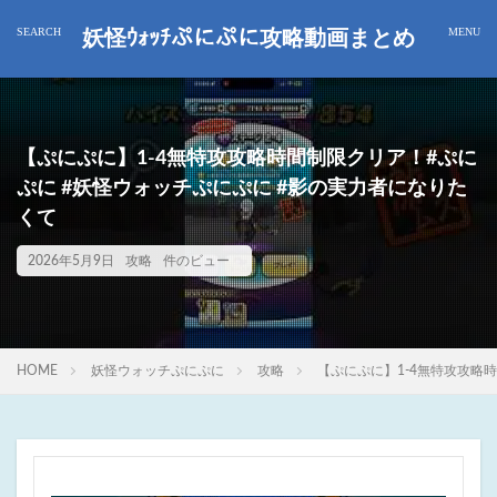
妖怪ｳｫｯﾁぷにぷに攻略動画まとめ
【ぷにぷに】1-4無特攻攻略時間制限クリア！#ぷに
ぷに #妖怪ウォッチぷにぷに #影の実力者になりた
くて
2026年5月9日
攻略
件のビュー
HOME
妖怪ウォッチぷにぷに
攻略
【ぷにぷに】1-4無特攻攻略