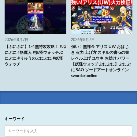
2026年8月7日
2026年8月7日
【ぷにぷに】1-4無特攻攻略！ #ぷ
強い！無課金 アリス UW おはじ
にぷに #妖魔人 #妖怪ウォッチぷ
き 火力 上げ方 スキルの書 Gの書
にぷに #りゅうのぷにぷに #妖怪
レベル上げ ユウキ お助け パワー
ウォッチ
【妖怪ウォッチぷにぷに】ぷにぷ
に SAO ソードアートオンライン
swordartonline
キーワード