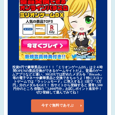
投資0円で豪華景品GET！！「ミリオンゲームDX」は２４時
間OPENの景品交換ができるゲームサイトだよ。普通のゲー
ムアプリなどと違い、MGDXでは貯めたメダルを「Bitcash」
等の電子マネーや豪華景品と交換できちゃうよ！特にスロッ
トゲームでは「ラッシュモード」に突入すると 1回で「3万
円」分のメダルをGET！ 当サイトから登録すると 通常1,500
円分のところ 倍額の「3,000円分」お試しポイント進呈中！
ぜひ登録して遊んでみてね！
今すぐ無料であそぶ