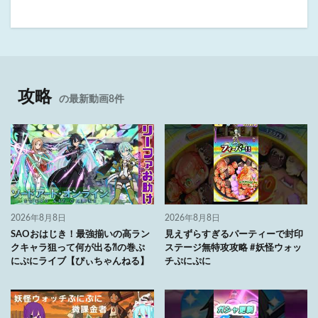
攻略
の最新動画8件
2026年8月8日
2026年8月8日
SAOおはじき！最強揃いの高ラン
見えずらすぎるパーティーで封印
クキャラ狙って何が出る⁈の巻ぷ
ステージ無特攻攻略 #妖怪ウォッ
にぷにライブ【ぴぃちゃんねる】
チぷにぷに