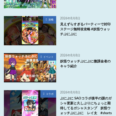
2026年8月8日
攻略
見えずらすぎるパーティーで封印
ステージ無特攻攻略 #妖怪ウォッ
チぷにぷに
2026年8月8日
イベント
妖怪ウォッチぷにぷに微課金者の
キャラ紹介
2026年8月8日
コラボ
ぷにぷに SAOコラボ後半の謎のガ
シャ更新と久しぶりにちょっと期
待してるガシャスタンプ 妖怪ウ
ォッチぷにぷに レイ太 #shorts