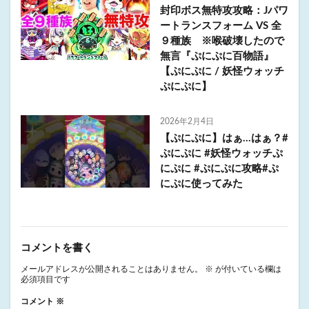
封印ボス無特攻攻略：Jパワ
ートランスフォーム VS 全
９種族 ※喉破壊したので
無言『ぷにぷに百物語』
【ぷにぷに / 妖怪ウォッチ
ぷにぷに】
2026年2月4日
【ぷにぷに】はぁ…はぁ？#
ぷにぷに #妖怪ウォッチぷ
にぷに #ぷにぷに攻略#ぷ
にぷに使ってみた
コメントを書く
メールアドレスが公開されることはありません。
※
が付いている欄は
必須項目です
コメント
※