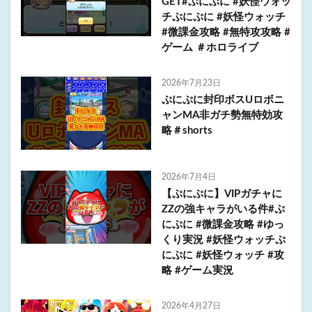
GET#ぷにぷに #妖怪ウォッ
チぷにぷに #妖怪ウォッチ
#微課金攻略 #無特攻攻略 #
ゲーム ＃ホロライブ
2026年7月23日
ぷにぷに封印ボスUロボニ
ャンMA非ガチ勢無特効攻
略＃shorts
2026年7月4日
【ぷにぷに】VIPガチャに
ZZの強キャラがいる件#ぷ
にぷに #微課金攻略 #ゆっ
くり実況 #妖怪ウォッチぷ
にぷに #妖怪ウォッチ #攻
略 #ゲーム実況
2026年4月27日