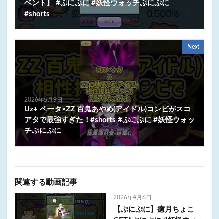
ベント】 #ぷにぷに #妖怪ウォッチぷにぷに
#shorts
Next
2026年5月9日
Uz+ ベータ×ZZ 百鬼あやめ(アイドル)コンビがスコ
アタで最強すぎた！#shorts #ぷにぷに #妖怪ウォッ
チぷにぷに
関連する動画記事
2026年4月6日
【ぷにぷに】癒月ちょこ