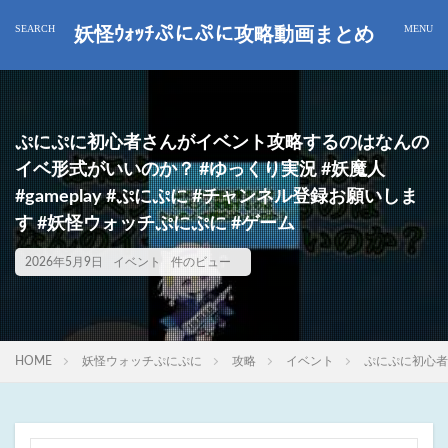
妖怪ｳｫｯﾁぷにぷに攻略動画まとめ
ぷにぷに初心者さんがイベント攻略するのはなんの
イベ形式がいいのか？ #ゆっくり実況 #妖魔人
#gameplay #ぷにぷに #チャンネル登録お願いしま
す #妖怪ウォッチぷにぷに #ゲーム
2026年5月9日
イベント
件のビュー
HOME
妖怪ウォッチぷにぷに
攻略
イベント
ぷにぷに初心者さ