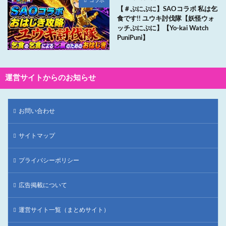
コラボ
【＃ぷにぷに】SAOコラボ 私は乞
食です!! ユウキ討伐隊【妖怪ウォ
ッチぷにぷに】【Yo-kai Watch
PuniPuni】
運営サイトからのお知らせ
お問い合わせ
サイトマップ
プライバシーポリシー
広告掲載について
運営サイト一覧（まとめサイト）