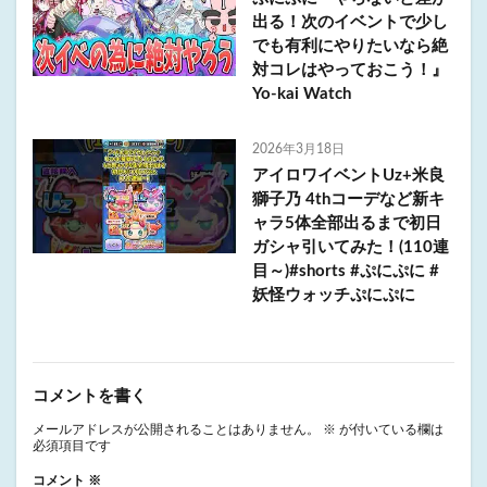
出る！次のイベントで少し
でも有利にやりたいなら絶
対コレはやっておこう！』
Yo-kai Watch
2026年3月18日
アイロワイベントUz+米良
獅子乃 4thコーデなど新キ
ャラ5体全部出るまで初日
ガシャ引いてみた！(110連
目～)#shorts #ぷにぷに #
妖怪ウォッチぷにぷに
コメントを書く
メールアドレスが公開されることはありません。
※
が付いている欄は
必須項目です
コメント
※