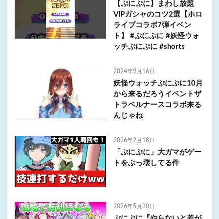
【ぷにぷに】まわし放題
VIPガシャのコツ2選【ホロ
ライブコラボ7弾イベン
ト】 #ぷにぷに #妖怪ウォ
ッチぷにぷに #shorts
2024年9月16日
妖怪ウォッチぷにぷに10月
から来るだろうイベントザ
トラベルナースコラボ来る
んじゃね
2026年2月18日
「ぷにぷに」大ガマがゲー
トをぶっ壊してる件
2026年5月30日
ぷにぷに『やらないと差が