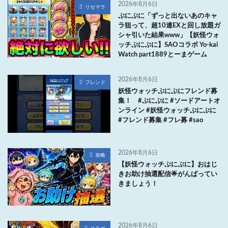
2026年8月6日
リセマラ
ぷにぷに「ずっと出ないあのキャ
ラ狙って、超10連EXと回し放題ガ
シャ引いた結果www」【妖怪ウォ
ッチぷにぷに】SAOコラボ Yo-kai
Watch part1889とーまゲーム
2026年8月6日
フレンド
妖怪ウォッチぷにぷにフレンド募
集！ #ぷにぷに #ソードアートオ
ンライン #妖怪ウォッチぷにぷに
#フレンド募集 #フレ募 #sao
2026年8月6日
攻略
【妖怪ウォッチぷにぷに】おはじ
きお助け抽選配信🌟がんばってい
きましょう！
2026年8月6日