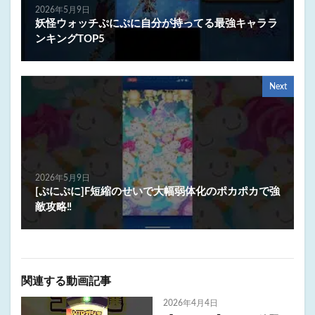
2026年5月9日
妖怪ウォッチぷにぷに自分が持ってる最強キャララ
ンキングTOP5
Next
2026年5月9日
[ぷにぷに]F短縮のせいで大幅弱体化のポカポカで強
敵攻略‼️
関連する動画記事
2026年4月4日