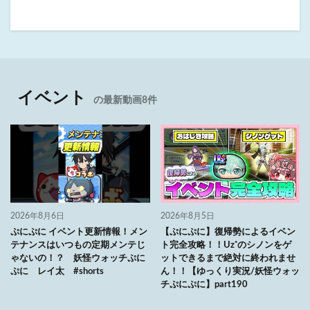
イベント
の最新動画8件
2026年8月6日
2026年8月5日
ぷにぷに イベント更新情報！メン
【ぷにぷに】復帰勢によるイベン
テナンスはいつもの定期メンテじ
ト完全攻略！！Uz⁺のシノンをゲ
ゃないの！？ 妖怪ウォッチぷに
ットできるまで絶対に終われませ
ぷに レイ太 #shorts
ん！！【ゆっくり実況/妖怪ウォッ
チぷにぷに】part190