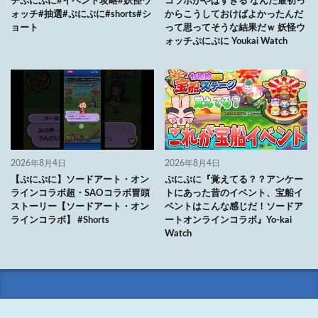
チぷにぷに#イベント攻略#妖怪ウ
コラボがやばすぎる なんだ最初っ
ォッチ#抽選#ぷにぷに#shorts#シ
からこうしておけばよかったんだ
ョート
って思ってそうな結果だｗ 妖怪ウ
ォッチぷにぷに Youkai Watch
2026年8月4日
2026年8月4日
【ぷにぷに】ソードアート・オン
ぷにぷに『覚えてる？？アンケー
ラインコラボ超・SAOコラボ冒頭
トにあった昔のイベント、宝船イ
ストーリー【ソードアート・オン
ベントはこんな感じだ！ソードア
ラインコラボ】 #Shorts
ートオンラインコラボ』Yo-kai
Watch