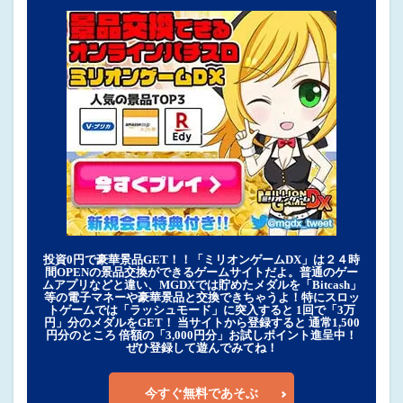
投資0円で豪華景品GET！！「ミリオンゲームDX」は２４時
間OPENの景品交換ができるゲームサイトだよ。普通のゲー
ムアプリなどと違い、MGDXでは貯めたメダルを「Bitcash」
等の電子マネーや豪華景品と交換できちゃうよ！特にスロッ
トゲームでは「ラッシュモード」に突入すると 1回で「3万
円」分のメダルをGET！ 当サイトから登録すると 通常1,500
円分のところ 倍額の「3,000円分」お試しポイント進呈中！
ぜひ登録して遊んでみてね！
今すぐ無料であそぶ