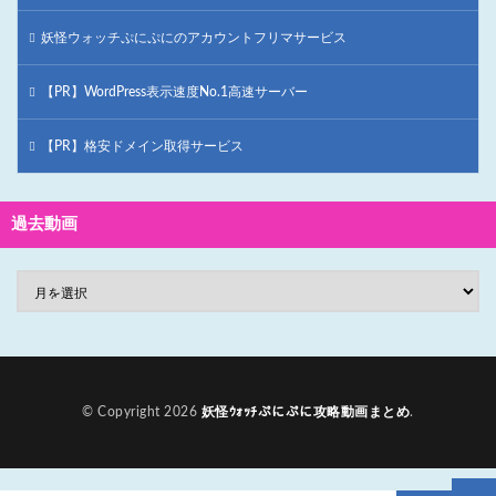
妖怪ウォッチぷにぷにのアカウントフリマサービス
【PR】WordPress表示速度No.1高速サーバー
【PR】格安ドメイン取得サービス
過去動画
© Copyright 2026
妖怪ｳｫｯﾁぷにぷに攻略動画まとめ
.