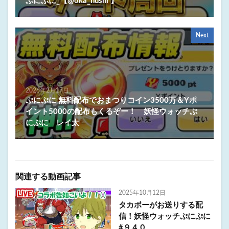
ぷにぷに_【@oka_nushi 】
Next
2026年2月17日
ぷにぷに 無料配布でおまつりコイン3500万＆Yポ
イント5000の配布もくるぞー！ 妖怪ウォッチぷ
にぷに レイ太
関連する動画記事
2025年10月12日
タカボーがお送りする配
信！妖怪ウォッチぷにぷに
#９４０