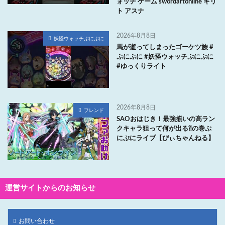
ォッチ ゲーム swordartonline キリ
ト アスナ
2026年8月8日
妖怪ウォッチぷにぷに
馬が逝ってしまったゴーケツ族 #
ぷにぷに #妖怪ウォッチぷにぷに
#ゆっくりライト
2026年8月8日
フレンド
SAOおはじき！最強揃いの高ラン
クキャラ狙って何が出る⁈の巻ぷ
にぷにライブ【ぴぃちゃんねる】
運営サイトからのお知らせ
お問い合わせ