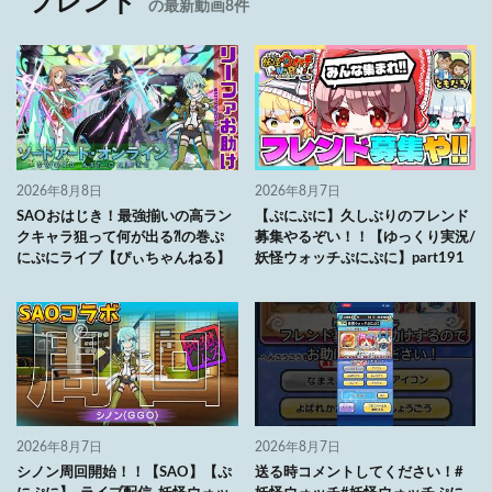
フレンド
の最新動画8件
2026年8月8日
2026年8月7日
SAOおはじき！最強揃いの高ラン
【ぷにぷに】久しぶりのフレンド
クキャラ狙って何が出る⁈の巻ぷ
募集やるぞい！！【ゆっくり実況/
にぷにライブ【ぴぃちゃんねる】
妖怪ウォッチぷにぷに】part191
2026年8月7日
2026年8月7日
シノン周回開始！！【SAO】【ぷ
送る時コメントしてください！#