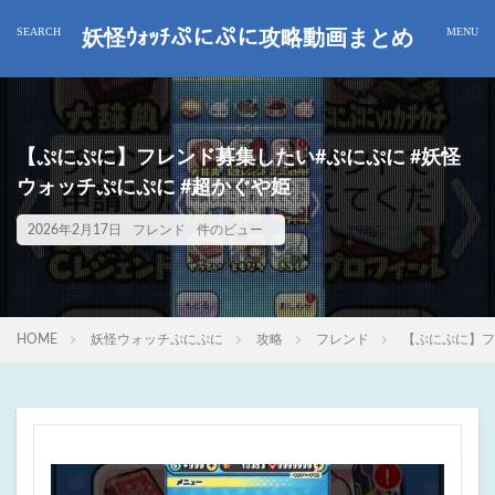
妖怪ｳｫｯﾁぷにぷに攻略動画まとめ
【ぷにぷに】フレンド募集したい#ぷにぷに #妖怪
ウォッチぷにぷに #超かぐや姫
2026年2月17日
フレンド
件のビュー
HOME
妖怪ウォッチぷにぷに
攻略
フレンド
【ぷにぷに】フ