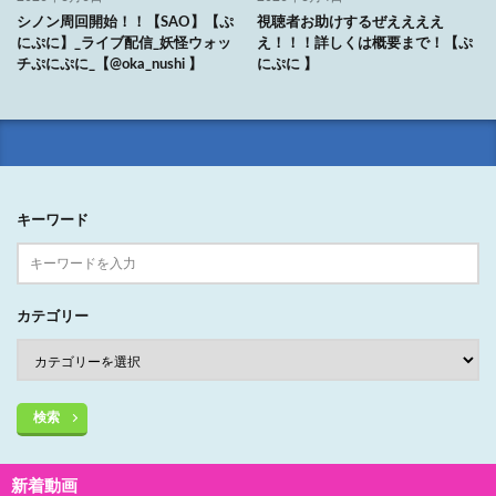
シノン周回開始！！【SAO】【ぷ
視聴者お助けするぜええええ
にぷに】_ライブ配信_妖怪ウォッ
え！！！詳しくは概要まで！【ぷ
チぷにぷに_【@oka_nushi 】
にぷに 】
キーワード
カテゴリー
検索
新着動画