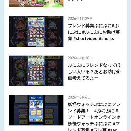
2026年1月29日
フレンド募集ぷにぷに#ぷ
にぷに #ぷにぷにお助け募
集 #shortvideo #shorts
2026年4月10日
ぷにぷにフレンドなってほ
しい人いる？あとお助け企
画考えてるよー
2026年8月6日
妖怪ウォッチぷにぷにフレ
ンド募集！ #ぷにぷに #
ソードアートオンライン #
妖怪ウォッチぷにぷに #フ
レンド募集 #フレ募 #sao