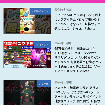
2026年8月8日
隠しステージ
ぷにぷに SAOコラボイベント以上
にレアアイテムドロップ狙いやす
いイベントはない！ 妖怪ウォッ
チぷにぷに レイ太 #shorts
2026年8月8日
イベント
45万ダメ超え！無課金 ユウキ
ALO 初ゲット ダメージ99999 ア
リス UW 火力 レベル10まで ゲン
キドリンク 何個必要？お助け パワ
ー【妖怪ウォッチぷにぷに】ソー
ドアートオンライン SAO
2026年8月8日
コラボ
止まった！無課金 シリカ アリス
UW ガシャ ぷにぷに SAO ソード
アートオンライン コラボ イベント
【妖怪ウォッチぷにぷに】妖怪ウ