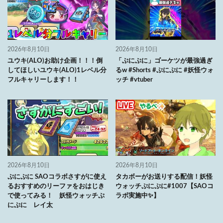
2026年8月10日
2026年8月10日
ユウキ(ALO)お助け企画！！！倒
「ぷにぷに」ゴーケツが最強過ぎ
してほしいユウキ(ALO)1レベル分
るw #Shorts #ぷにぷに #妖怪ウォ
フルキャリーします！！
ッチ #vtuber
2026年8月10日
2026年8月10日
ぷにぷに SAOコラボさすがに使え
タカボーがお送りする配信！妖怪
るおすすめのリーファをおはじき
ウォッチぷにぷに#1007【SAOコ
で使ってみる！ 妖怪ウォッチぷ
ラボ実施中✨】
にぷに レイ太