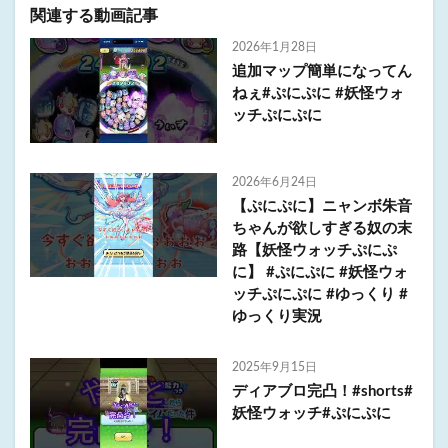
関連する動画記事
2026年1月28日
追加マップ簡単になってん
ねぇ#ぷにぷに #妖怪ウォ
ッチぷにぷに
2026年6月24日
【ぷにぷに】ニャンボ朱音
ちゃんが欲しすぎる奴の末
路【妖怪ウォッチぷにぷ
に】 #ぷにぷに #妖怪ウォ
ッチぷにぷに #ゆっくり #
ゆっくり実況
2025年9月15日
ディアブロ完凸！#shorts#
妖怪ウォッチ#ぷにぷに