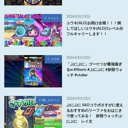
2026年8月10日
イベント
ユウキ(ALO)お助け企画！！！倒
してほしいユウキ(ALO)1レベル分
フルキャリーします！！
2026年8月10日
コラボ
「ぷにぷに」ゴーケツが最強過ぎ
るw #Shorts #ぷにぷに #妖怪ウォ
ッチ #vtuber
2026年8月10日
隠しステージ
ぷにぷに SAOコラボさすがに使え
るおすすめのリーファをおはじき
で使ってみる！ 妖怪ウォッチぷ
にぷに レイ太