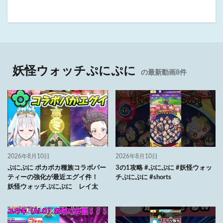
妖怪ウォッチぷにぷに
の最新動画8件
2026年8月10日
2026年8月10日
ぷにぷに ポカポカ種族コラボパー
3の1攻略 #ぷにぷに #妖怪ウォッ
ティーの強化が最近エグイ件！
チぷにぷに #shorts
妖怪ウォッチぷにぷに レイ太