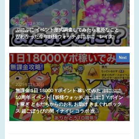
2025年12月30日
ぷにぷに イベント形式調査してみたら意外なこと
がわかった今年妖怪ウォッチぷにぷに レイ太
Next
2025年12月30日
無課金 1日 18000 Yポイント 稼いでみた ぷにぷに
10周年 イベント【妖怪ウォッチぷにぷに】Yポイン
ト稼ぎ ともだちからのお礼 お助け きまぐれボック
ス 超ごぼうびの間 イナイレ コラボ 次