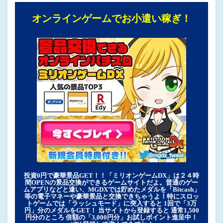
オンラインゲームでお小遣い稼ぎ！
投資0円で豪華景品GET！！「ミリオンゲームDX」は２４時
間OPENの景品交換ができるゲームサイトだよ。普通のゲー
ムアプリなどと違い、MGDXでは貯めたメダルを「Bitcash」
等の電子マネーや豪華景品と交換できちゃうよ！特にスロッ
トゲームでは「ラッシュモード」に突入すると 1回で「3万
円」分のメダルをGET！ 当サイトから登録すると 通常1,500
円分のところ 倍額の「3,000円分」お試しポイント進呈中！