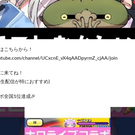
はこちらから！
outube.com/channel/UCxcnE_vX4qAADpyrmZ_cjAA/join
に来てね！
の生配信が特におすすめ)
ボ全国1位達成🎉