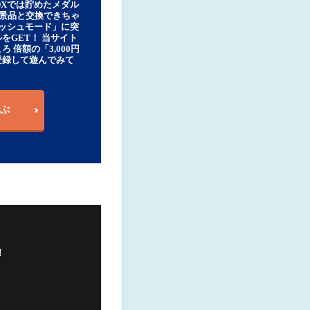
DXでは貯めたメダル
豪華景品と交換できちゃ
ッシュモード」に突
をGET！ 当サイト
ろ 倍額の「3,000円
登録して遊んでみて
ぶ
！