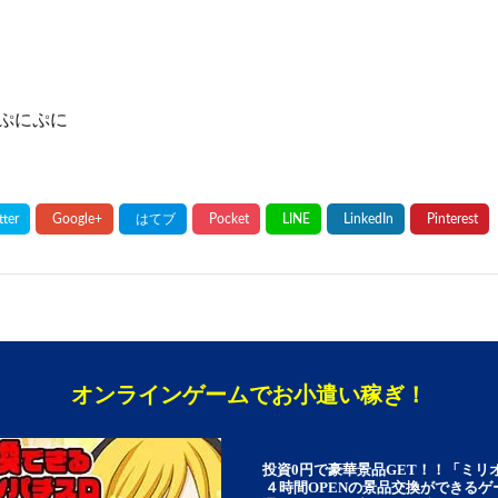
””””””””””””””””””””””””””””””””””””””””””””””””””””””””””””””””””
ぷにぷに
オンラインゲームでお小遣い稼ぎ！
投資0円で豪華景品GET！！「ミリ
４時間OPENの景品交換ができる