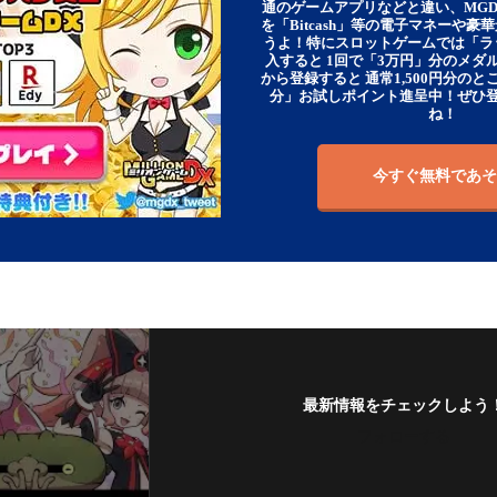
通のゲームアプリなどと違い、MG
を「Bitcash」等の電子マネーや
うよ！特にスロットゲームでは「ラ
入すると 1回で「3万円」分のメダル
から登録すると 通常1,500円分のとこ
分」お試しポイント進呈中！ぜひ
ね！
今すぐ無料であそ
最新情報をチェックしよう
フォローする