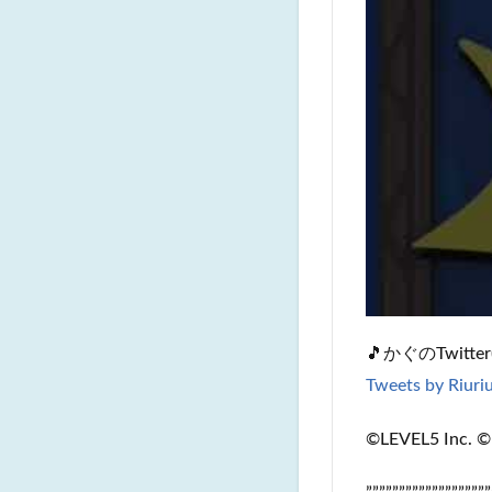
🎵かぐのTwitter(
Tweets by Riur
©LEVEL5 Inc. ©