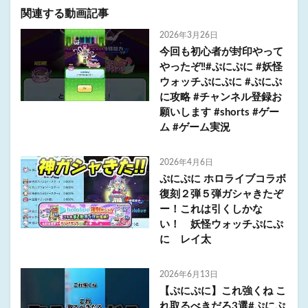
関連する動画記事
2026年3月26日
今回も初心者が封印やって
やったぞ‼️#ぷにぷに #妖怪
ウォッチぷにぷに #ぷにぷ
に攻略 #チャンネル登録お
願いします #shorts #ゲー
ム #ゲーム実況
2026年4月6日
ぷにぷに ホロライブコラボ
復刻２弾５弾ガシャきたぞ
ー！これは引くしかな
い！ 妖怪ウォッチぷにぷ
に レイ太
2026年6月13日
【ぷにぷに】これ強くね こ
れ取るべきだろ3選#ぷにぷ