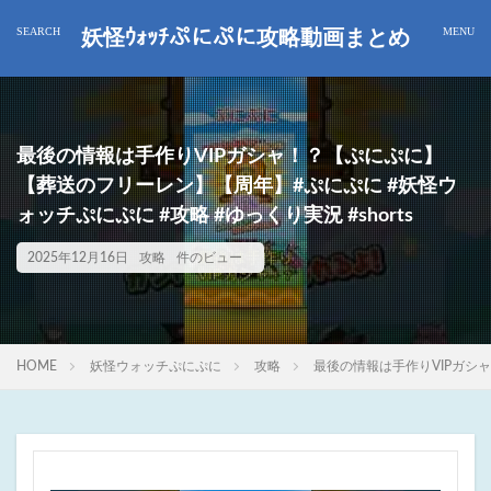
妖怪ｳｫｯﾁぷにぷに攻略動画まとめ
最後の情報は手作りVIPガシャ！？【ぷにぷに】
【葬送のフリーレン】【周年】#ぷにぷに #妖怪ウ
ォッチぷにぷに #攻略 #ゆっくり実況 #shorts
2025年12月16日
攻略
件のビュー
HOME
妖怪ウォッチぷにぷに
攻略
最後の情報は手作りVIPガシャ