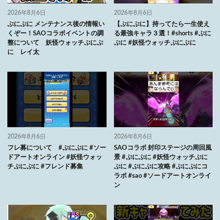
2026年8月6日
2026年8月6日
ぷにぷに メンテナンス後の情報い
【ぷにぷに】持ってたら一生使え
くぞー！SAOコラボイベントの調
る最強キャラ３選！#shorts #ぷに
整について 妖怪ウォッチぷにぷ
ぷに #妖怪ウォッチぷにぷに
に レイ太
2026年8月6日
2026年8月6日
フレ募について #ぷにぷに #ソー
SAOコラボ 封印ステージの周回風
ドアートオンライン #妖怪ウォッ
景 #ぷにぷに #妖怪ウォッチぷに
チぷにぷに #フレンド募集
ぷに #ぷにぷに攻略 #ぷにぷにコ
ラボ #sao #ソードアートオンライ
ン