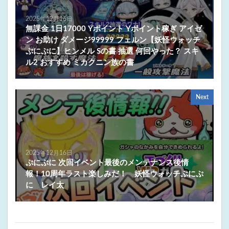
2025年12月16日
無課金 1日17000 Yポイント Yポイント稼ぎ アイゼ
ン お助け ダメージ99999 フェルン【妖怪ウォッチ
ぷにぷに】ヒンメル Sの書 抽選 何回やった？ スキ
ル2 おすすめ ミカクニン族の書
Next
2025年12月16日
ぷにぷに 次回イベント最後のメンテナンス後情
報！10周年ラスト楽しみだ！ 妖怪ウォッチぷにぷ
に レイ太