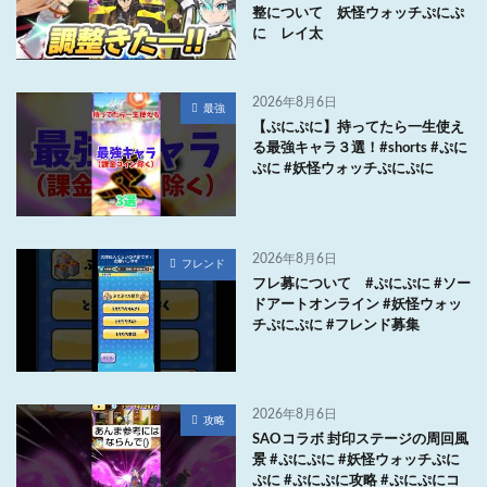
整について 妖怪ウォッチぷにぷ
に レイ太
2026年8月6日
最強
【ぷにぷに】持ってたら一生使え
る最強キャラ３選！#shorts #ぷに
ぷに #妖怪ウォッチぷにぷに
2026年8月6日
フレンド
フレ募について #ぷにぷに #ソー
ドアートオンライン #妖怪ウォッ
チぷにぷに #フレンド募集
2026年8月6日
攻略
SAOコラボ 封印ステージの周回風
景 #ぷにぷに #妖怪ウォッチぷに
ぷに #ぷにぷに攻略 #ぷにぷにコ