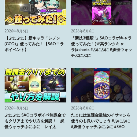
2026年8月6日
2026年8月6日
【ぷにぷに】新キャラ「シノン
「新技3種類!!」SAOコラボキャラ
(GGO)」使ってみた！【SAOコラ
使ってみた！(※高ランクキャ
ボイベント】
ラ)#shorts #ぷにぷに #妖怪ウォッ
チぷにぷに
2026年8月6日
2026年8月6日
ぷにぷに SAOコラボイベ無課金で
たまには無課金最強のイサマシを
もクリアまでやり方を解説！ 妖
使うのも良いでしょう #ぷにぷに
怪ウォッチぷにぷに レイ太
#妖怪ウォッチぷにぷに #SAO