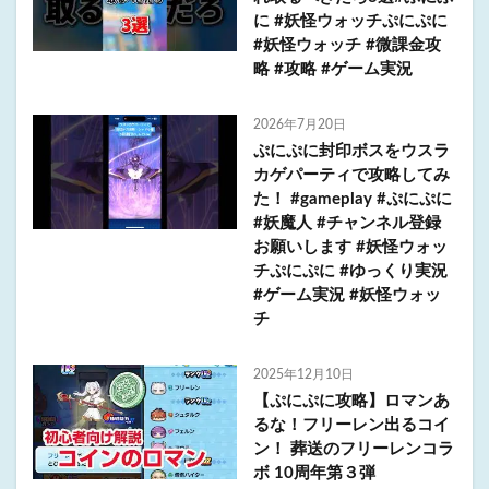
に #妖怪ウォッチぷにぷに
#妖怪ウォッチ #微課金攻
略 #攻略 #ゲーム実況
2026年7月20日
ぷにぷに封印ボスをウスラ
カゲパーティで攻略してみ
た！ #gameplay #ぷにぷに
#妖魔人 #チャンネル登録
お願いします #妖怪ウォッ
チぷにぷに #ゆっくり実況
#ゲーム実況 #妖怪ウォッ
チ
2025年12月10日
【ぷにぷに攻略】ロマンあ
るな！フリーレン出るコイ
ン！ 葬送のフリーレンコラ
ボ 10周年第３弾