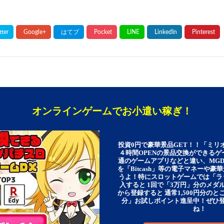
オンラインゲームでお小遣い稼ぎ！
投資0円で豪華景品GET！！「ミリ
４時間OPENの景品交換ができる
通のゲームアプリなどと違い、MG
を「Bitcash」等の電子マネーや
うよ！特にスロットゲームでは「ラ
入すると 1回で「3万円」分のメダル
から登録すると 通常1,500円分のとこ
分」お試しポイント進呈中！ぜひ
ね！