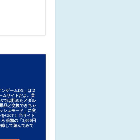
オンゲームDX」は２
ゲームサイトだよ。普
DXでは貯めたメダル
豪華景品と交換できちゃ
ッシュモード」に突
をGET！ 当サイト
ろ 倍額の「3,000円
登録して遊んでみて