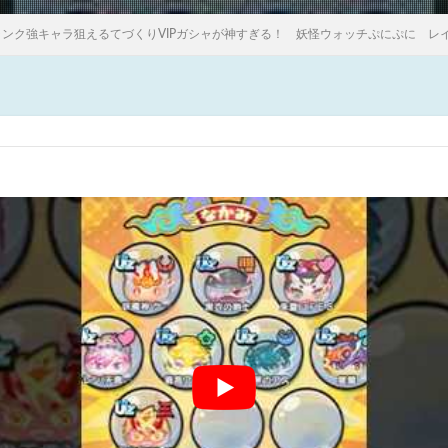
ランク強キャラ狙えるてづくりVIPガシャが神すぎる！ 妖怪ウォッチぷにぷに レイ太 