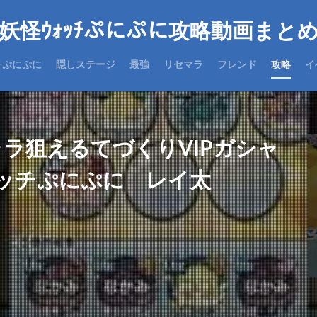
妖怪ｳｫｯﾁぷにぷに攻略動画まと
チぷにぷに
隠しステージ
最強
リセマラ
フレンド
攻略
イ
ャラ狙えるてづくりVIPガシャ
ォッチぷにぷに レイ太