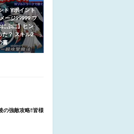
イント Yポイント
ージ99999 フ
ぷにぷに】ヒン
った？ スキル2
の書
の強敵攻略‼️皆様