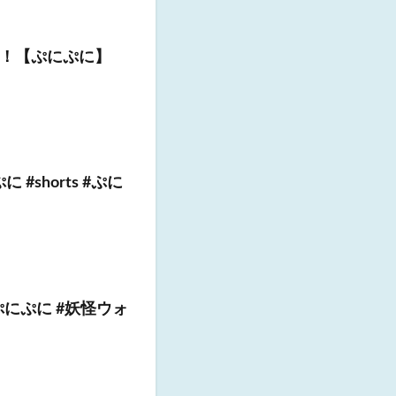
！【ぷにぷに】
shorts #ぷに
にぷに #妖怪ウォ