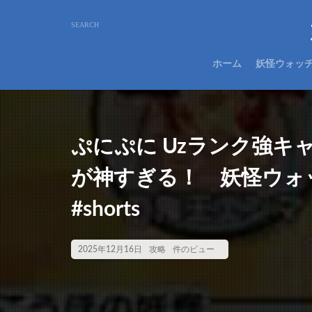
ホーム
妖怪ウォッ
ぷにぷに Uzランク強キ
が神すぎる！ 妖怪ウ
#shorts
2025年12月16日
攻略
件のビュー