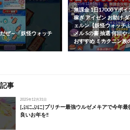
2025年12月16日
無課金 1日17000 Yポ
稼ぎ アイゼン お助け ダメ
ェルン【妖怪ウォッチ
だぜ～「妖怪ウォッチ
メル Sの書 抽選 何回や
おすすめ ミカクニン族
記事
2025年12月31日
[ぷにぷに]プリチー最強ウルゼメキアで今年最後
良いお年を‼️