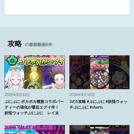
攻略
の最新動画8件
2026年8月10日
2026年8月10日
ぷにぷに ポカポカ種族コラボパー
3の1攻略 #ぷにぷに #妖怪ウォッ
ティーの強化が最近エグイ件！
チぷにぷに #shorts
妖怪ウォッチぷにぷに レイ太