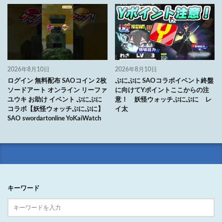
2026年8月10日
2026年8月10日
ログイン 無料配布 SAOコイン 2枚
ぷにぷに SAOコラボイベント終盤
ソードアート オンライン リーファ
に向けてYポイントここからの注
ユウキ お助け イベント ぷにぷに
意！ 妖怪ウォッチぷにぷに レ
コラボ【妖怪ウォッチぷにぷに】
イ太
SAO swordartonline YoKaiWatch
キーワード