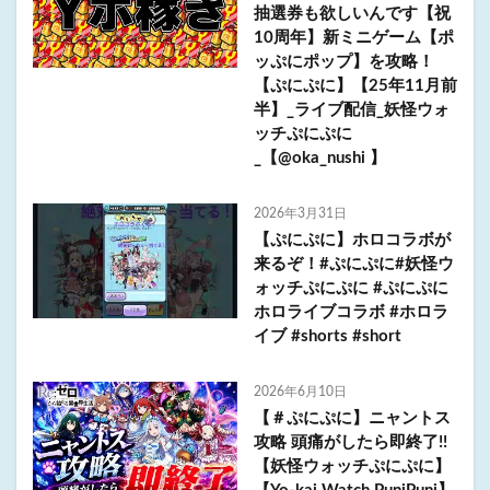
抽選券も欲しいんです【祝
10周年】新ミニゲーム【ポ
ッぷにポップ】を攻略！
【ぷにぷに】【25年11月前
半】_ライブ配信_妖怪ウォ
ッチぷにぷに
_【@oka_nushi 】
2026年3月31日
【ぷにぷに】ホロコラボが
来るぞ！#ぷにぷに#妖怪ウ
ォッチぷにぷに #ぷにぷに
ホロライブコラボ #ホロラ
イブ #shorts #short
2026年6月10日
【＃ぷにぷに】ニャントス
攻略 頭痛がしたら即終了!!
【妖怪ウォッチぷにぷに】