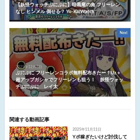
【妖怪ウォッチぷにぷに】暗黒竜の角 フリーレン
なし ヒンメル 倒せる？ Yo-KaiWatch
Next
2025年12月8日
ぷにぷに フリーレンコラボ無料配布きたー！Uz＋
超アップガシャでフリーレンも狙う！ 妖怪ウォッ
チぷにぷに レイ太
関連する動画記事
2025年11月11日
Yポ稼ぎたいけど討伐して