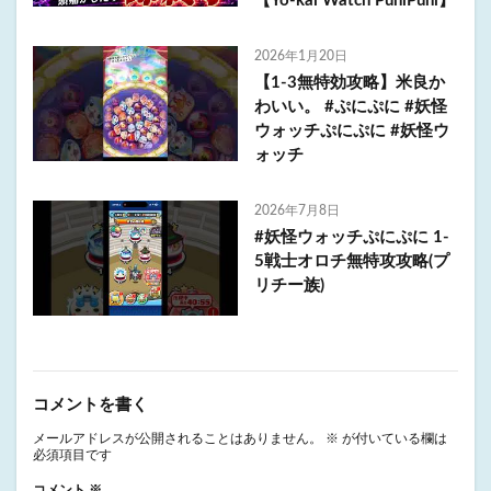
【Yo-kai Watch PuniPuni】
2026年1月20日
【1-3無特効攻略】米良か
わいい。 #ぷにぷに #妖怪
ウォッチぷにぷに #妖怪ウ
ォッチ
2026年7月8日
#妖怪ウォッチぷにぷに 1-
5戦士オロチ無特攻攻略(プ
リチー族)
コメントを書く
メールアドレスが公開されることはありません。
※
が付いている欄は
必須項目です
コメント
※