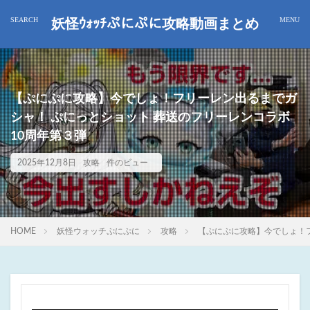
妖怪ｳｫｯﾁぷにぷに攻略動画まとめ
【ぷにぷに攻略】今でしょ！フリーレン出るまでガ
シャ！ ぷにっとショット 葬送のフリーレンコラボ
10周年第３弾
2025年12月8日
攻略
件のビュー
HOME
妖怪ウォッチぷにぷに
攻略
【ぷにぷに攻略】今でしょ！フ