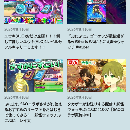
2026年8月10日
2026年8月10日
ユウキ(ALO)お助け企画！！！倒
「ぷにぷに」ゴーケツが最強過ぎ
してほしいユウキ(ALO)1レベル分
るw #Shorts #ぷにぷに #妖怪ウォ
フルキャリーします！！
ッチ #vtuber
2026年8月10日
2026年8月10日
ぷにぷに SAOコラボさすがに使え
タカボーがお送りする配信！妖怪
るおすすめのリーファをおはじき
ウォッチぷにぷに#1007【SAOコ
で使ってみる！ 妖怪ウォッチぷ
ラボ実施中✨】
にぷに レイ太