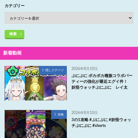
カテゴリー
検索
新着動画
2026年8月10日
隠しステージ
ぷにぷに ポカポカ種族コラボパー
ティーの強化が最近エグイ件！
妖怪ウォッチぷにぷに レイ太
2026年8月10日
攻略
3の1攻略 #ぷにぷに #妖怪ウォッ
チぷにぷに #shorts