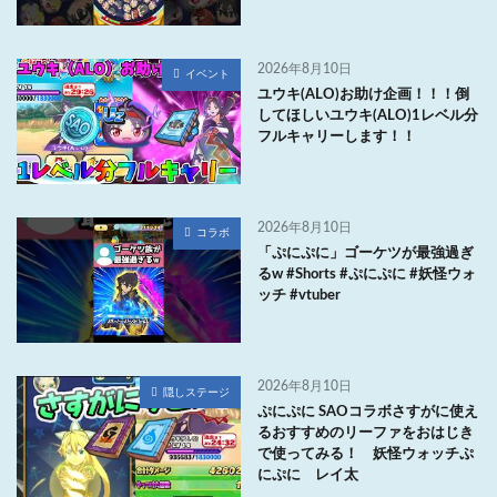
2026年8月10日
イベント
ユウキ(ALO)お助け企画！！！倒
してほしいユウキ(ALO)1レベル分
フルキャリーします！！
2026年8月10日
コラボ
「ぷにぷに」ゴーケツが最強過ぎ
るw #Shorts #ぷにぷに #妖怪ウォ
ッチ #vtuber
2026年8月10日
隠しステージ
ぷにぷに SAOコラボさすがに使え
るおすすめのリーファをおはじき
で使ってみる！ 妖怪ウォッチぷ
にぷに レイ太