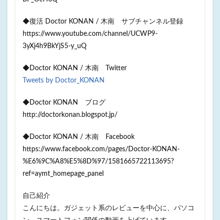
◆復活 Doctor KONAN / 木南 サブチャンネル登録
https://www.youtube.com/channel/UCWP9-
3yXj4h9BkYjS5-y_uQ
◆Doctor KONAN / 木南 Twitter
Tweets by Doctor_KONAN
◆Doctor KONAN ブログ
http://doctorkonan.blogspot.jp/
◆Doctor KONAN / 木南 Facebook
https://www.facebook.com/pages/Doctor-KONAN-
%E6%9C%A8%E5%8D%97/1581665722113695?
ref=aymt_homepage_panel
自己紹介
こんにちは。ガジェット系のレビューを中心に、パソコ