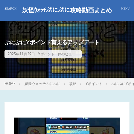
妖怪ｳｫｯﾁぷにぷに攻略動画まとめ
ぷにぷにYポイント貰えるアップデート
2025年11月29日
Yポイント
件のビュー
HOME
妖怪ウォッチぷにぷに
攻略
Yポイント
ぷにぷにYポ