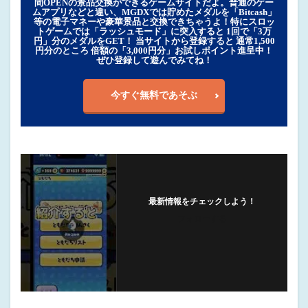
間OPENの景品交換ができるゲームサイトだよ。普通のゲー
ムアプリなどと違い、MGDXでは貯めたメダルを「Bitcash」
等の電子マネーや豪華景品と交換できちゃうよ！特にスロッ
トゲームでは「ラッシュモード」に突入すると 1回で「3万
円」分のメダルをGET！ 当サイトから登録すると 通常1,500
円分のところ 倍額の「3,000円分」お試しポイント進呈中！
ぜひ登録して遊んでみてね！
今すぐ無料であそぶ
最新情報をチェックしよう！
フォローする