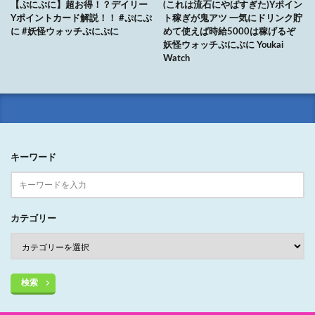
【ぷにぷに】超お得！？デイリー
(これは流石にやばすぎた)Yポイン
Yポイントカード解説！！ #ぷにぷ
ト稼ぎが鬼アツ 一気にドリンク貯
に #妖怪ウォッチぷにぷに
めて使えば時給5000は稼げるぞ
妖怪ウォッチぷにぷに Youkai
Watch
キーワード
カテゴリー
検索