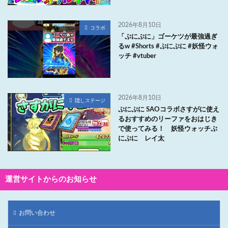
2026年8月10日
コラボ
「ぷにぷに」ゴーケツが最強過ぎ
るw #Shorts #ぷにぷに #妖怪ウォ
ッチ #vtuber
2026年8月10日
隠しステージ
ぷにぷに SAOコラボさすがに使え
るおすすめのリーファをおはじき
で使ってみる！ 妖怪ウォッチぷ
にぷに レイ太
運営サイトからのお知らせ
お問い合わせ