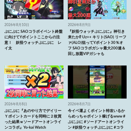
2026年8月10日
2026年8月9日
ぷにぷに SAOコラボイベント終盤
『妖怪ウォッチぷにぷに』神引き
に向けてYポイントここからの注
来たか⁉ Uz++ キリト(SAO) リーフ
意！ 妖怪ウォッチぷにぷに レ
ァ(ALO)狙ってYポイント30％オ
イ太
フ SAOコラボガシャ最大200連＆
回し放題VIPガシャも
2026年8月8日
2026年8月7日
ぷにぷに『あのやり方でデイリー
今イベ運よくポイント特攻いるか
Ｙポイントカードを同時に２枚買
らめっちゃポイント稼げるwww #
った結果ｗソードアートオンライ
ぷにぷに #ソードアートオンライ
ンコラボ』Yo-kai Watch
ン #妖怪ウォッチぷにぷに #コラ