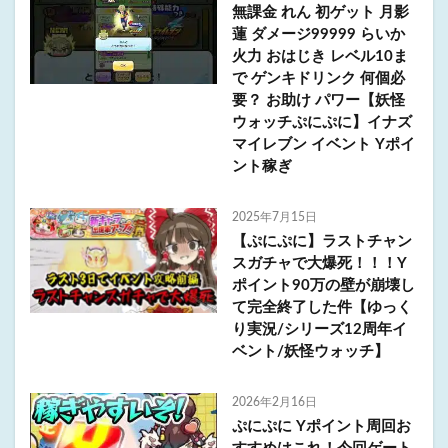
無課金 れん 初ゲット 月影
蓮 ダメージ99999 らいか
火力 おはじき レベル10ま
で ゲンキドリンク 何個必
要？ お助け パワー【妖怪
ウォッチぷにぷに】イナズ
マイレブン イベント Yポイ
ント稼ぎ
2025年7月15日
【ぷにぷに】ラストチャン
スガチャで大爆死！！！Y
ポイント90万の壁が崩壊し
て完全終了した件【ゆっく
り実況/シリーズ12周年イ
ベント/妖怪ウォッチ】
2026年2月16日
ぷにぷに Yポイント周回お