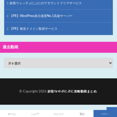
妖怪ウォッチぷにぷにのアカウントフリマサービス
【PR】WordPress表示速度No.1高速サーバー
【PR】格安ドメイン取得サービス
過去動画
© Copyright 2026
妖怪ｳｫｯﾁぷにぷに攻略動画まとめ
.
ホーム
シェア
メニュー
電話
TOPへ