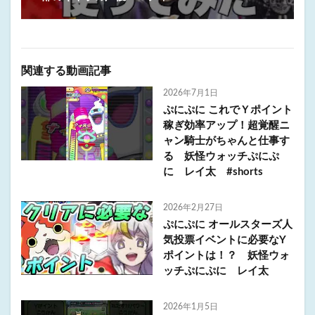
関連する動画記事
2026年7月1日
ぷにぷに これでＹポイント
稼ぎ効率アップ！超覚醒ニ
ャン騎士がちゃんと仕事す
る 妖怪ウォッチぷにぷ
に レイ太 #shorts
2026年2月27日
ぷにぷに オールスターズ人
気投票イベントに必要なY
ポイントは！？ 妖怪ウォ
ッチぷにぷに レイ太
2026年1月5日