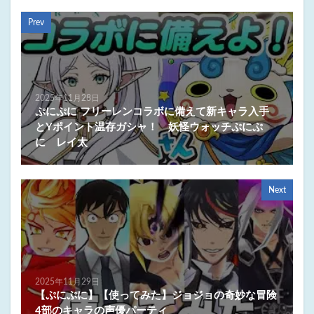
Prev
2025年11月28日
ぷにぷに フリーレンコラボに備えて新キャラ入手
とYポイント温存ガシャ！ 妖怪ウォッチぷにぷ
に レイ太
Next
2025年11月29日
【ぷにぷに】【使ってみた】ジョジョの奇妙な冒険
4部のキャラの声優パーティ