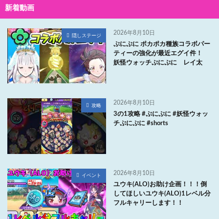
新着動画
2026年8月10日
隠しステージ
ぷにぷに ポカポカ種族コラボパー
ティーの強化が最近エグイ件！
妖怪ウォッチぷにぷに レイ太
2026年8月10日
攻略
3の1攻略 #ぷにぷに #妖怪ウォッ
チぷにぷに #shorts
2026年8月10日
イベント
ユウキ(ALO)お助け企画！！！倒
してほしいユウキ(ALO)1レベル分
フルキャリーします！！