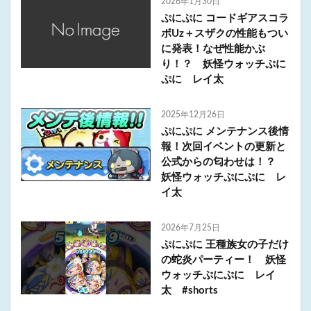
2026年1月30日
ぷにぷに コードギアスコラ
ボUz＋スザクの性能もつい
に発表！なぜ性能かぶ
り！？ 妖怪ウォッチぷに
ぷに レイ太
2025年12月26日
ぷにぷに メンテナンス後情
報！次回イベントの更新と
公式からの匂わせは！？
妖怪ウォッチぷにぷに レ
イ太
2026年7月25日
ぷにぷに 王種族女の子だけ
の蛇炎パーティー！ 妖怪
ウォッチぷにぷに レイ
太 #shorts