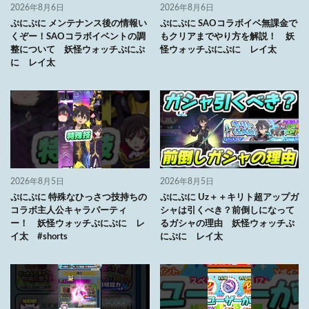
2026年8月6日
2026年8月6日
ぷにぷに メンテナンス後の情報い
ぷにぷに SAOコラボイベ無課金で
くぞー！SAOコラボイベントの調
もクリアまでやり方を解説！ 妖
整について 妖怪ウォッチぷにぷ
怪ウォッチぷにぷに レイ太
に レイ太
2026年8月5日
2026年8月5日
ぷにぷに 特殊なひっさつ技持ちの
ぷにぷに Uz＋＋キリト超アップガ
コラボ主人公キャラパーティ
シャは引くべき？前倒しになって
ー！ 妖怪ウォッチぷにぷに レ
るガシャの理由 妖怪ウォッチぷ
イ太 #shorts
にぷに レイ太