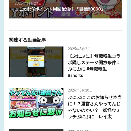
2025年11月23日
まごかけYポイント周回配信中『目標80000』
関連する動画記事
2025年8月2日
【ぷにぷに】無職転生コラ
ボ隠しステージ開放条件 #
ぷにぷに #無職転生
#shorts
2026年3月18日
ぷにぷに このお知らせ本当
に！？運営さんやってんじ
ゃないのかい？ 妖怪ウォ
ッチぷにぷに レイ太