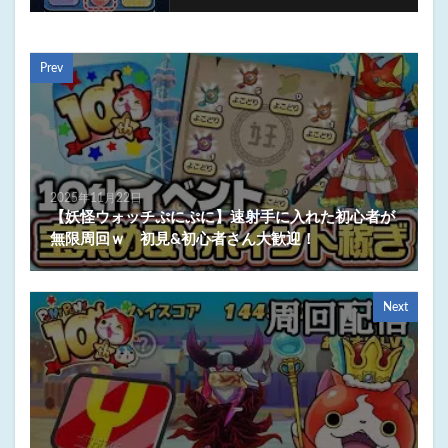
Prev
2025年11月22日
【妖怪ウォッチぷにぷに】速射手に入れた初心者が
無限周回ｗ 初見&初心者さん大歓迎！
Next