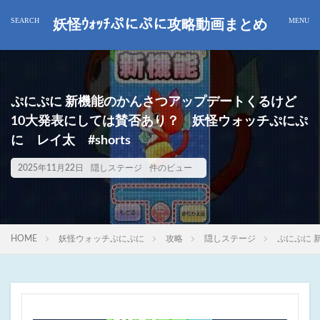
妖怪ｳｫｯﾁぷにぷに攻略動画まとめ
ぷにぷに 新機能のかんさつアップデートくるけど
10大発表にしては賛否あり？ 妖怪ウォッチぷにぷ
に レイ太 #shorts
2025年11月22日
隠しステージ
件のビュー
HOME
妖怪ウォッチぷにぷに
攻略
隠しステージ
ぷにぷに 