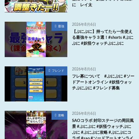
に レイ太
2026年8月6日
最強
【ぷにぷに】持ってたら一生使え
る最強キャラ３選！#shorts #ぷに
ぷに #妖怪ウォッチぷにぷに
2026年8月6日
フレンド
フレ募について #ぷにぷに #ソー
ドアートオンライン #妖怪ウォッ
チぷにぷに #フレンド募集
2026年8月6日
攻略
SAOコラボ 封印ステージの周回風
景 #ぷにぷに #妖怪ウォッチぷに
ぷに #ぷにぷに攻略 #ぷにぷにコ
ラボ #sao #ソードアートオンライ