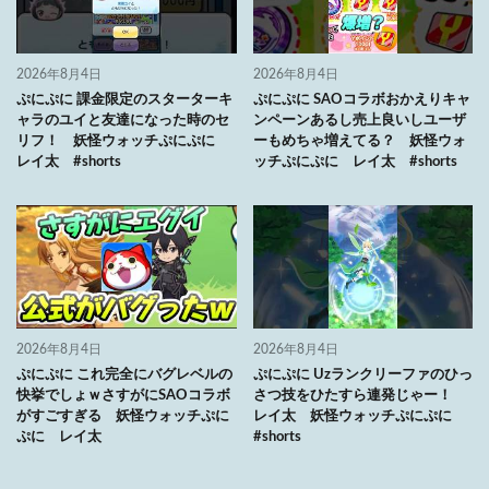
2026年8月4日
2026年8月4日
ぷにぷに 課金限定のスターターキ
ぷにぷに SAOコラボおかえりキャ
ャラのユイと友達になった時のセ
ンペーンあるし売上良いしユーザ
リフ！ 妖怪ウォッチぷにぷに
ーもめちゃ増えてる？ 妖怪ウォ
レイ太 #shorts
ッチぷにぷに レイ太 #shorts
2026年8月4日
2026年8月4日
ぷにぷに これ完全にバグレベルの
ぷにぷに Uzランクリーファのひっ
快挙でしょｗさすがにSAOコラボ
さつ技をひたすら連発じゃー！
がすごすぎる 妖怪ウォッチぷに
レイ太 妖怪ウォッチぷにぷに
ぷに レイ太
#shorts