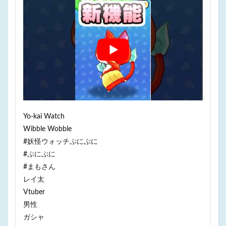
Yo-kai Watch
Wibble Wobble
#妖怪ウォッチぷにぷに
#ぷにぷに
#まもさん
レイ太
Vtuber
男性
ガシャ