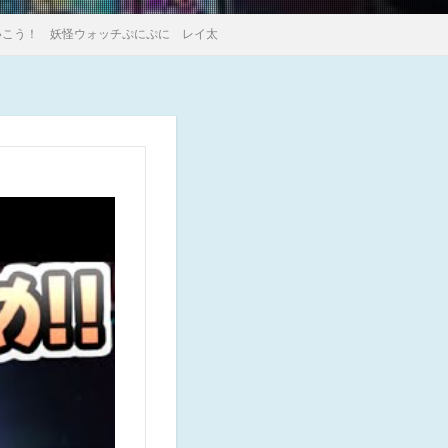
いこう！ 妖怪ウォッチぷにぷに レイ太