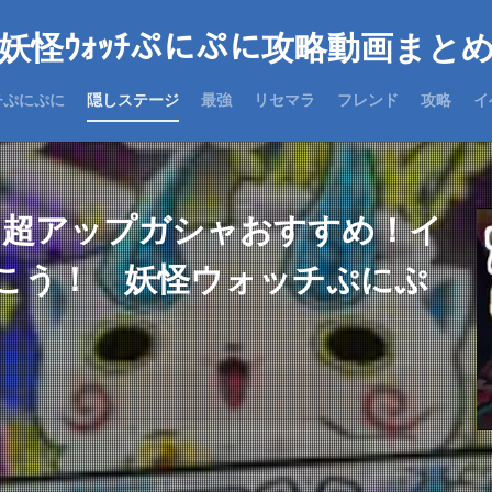
妖怪ｳｫｯﾁぷにぷに攻略動画まと
チぷにぷに
隠しステージ
最強
リセマラ
フレンド
攻略
イ
ん超アップガシャおすすめ！イ
こう！ 妖怪ウォッチぷにぷ