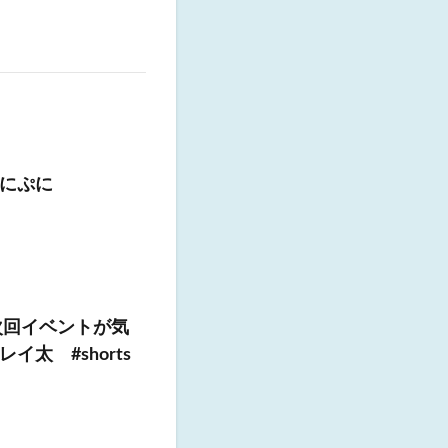
ぷにぷに
次回イベントが気
太 #shorts