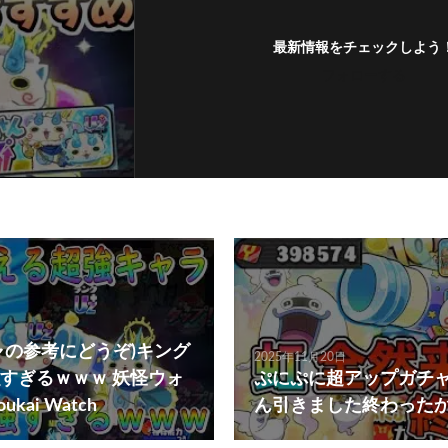
最新情報をチェックしよう
フォローする
ャの参考にどうぞ)キング
2025年11月20日
すぎるｗｗｗ 妖怪ウォ
ぷにぷに超アップガチ
kai Watch
ん引きました終わった