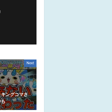
！
Next
ャキングコマさ
かも