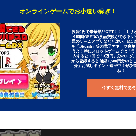
オンラインゲームでお小遣い稼ぎ！
投資0円で豪華景品GET！！「ミリ
４時間OPENの景品交換ができる
通のゲームアプリなどと違い、MG
を「Bitcash」等の電子マネーや
うよ！特にスロットゲームでは「ラ
入すると 1回で「3万円」分のメダル
から登録すると 通常1,500円分のとこ
分」お試しポイント進呈中！ぜひ
ね！
今すぐ無料であそ