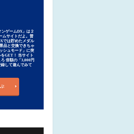
オンゲームDX」は２
ゲームサイトだよ。普
DXでは貯めたメダル
豪華景品と交換できちゃ
ッシュモード」に突
をGET！ 当サイト
ろ 倍額の「3,000円
登録して遊んでみて
ぶ