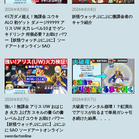
2026年8月8日
2026年8月8日
45万ダメ超え！無課金 ユウキ
妖怪ウォッチぷにぷに微課金者の
ALO 初ゲット ダメージ99999 ア
キャラ紹介
リス UW 火力 レベル10まで ゲン
キドリンク 何個必要？お助け パワ
ー【妖怪ウォッチぷにぷに】ソー
ドアートオンライン SAO
2026年8月7日
2026年8月7日
強い！無課金 アリス UW おはじ
大破産でメンタル崩壊！？虹演出
き 火力 上げ方 スキルの書 Gの書
でアリスが出るまで単発ガシャ引
レベル上げ ユウキ お助け パワー
き続けた結果、、、、
【妖怪ウォッチぷにぷに】ぷにぷ
に SAO ソードアートオンライン
swordartonline