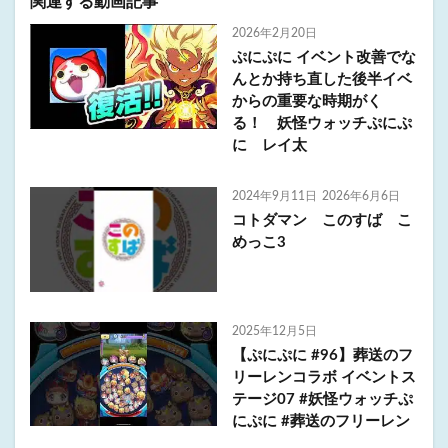
関連する動画記事
2026年2月20日
ぷにぷに イベント改善でな
んとか持ち直した後半イベ
からの重要な時期がく
る！ 妖怪ウォッチぷにぷ
に レイ太
2024年9月11日
2026年6月6日
コトダマン このすば こ
めっこ3
2025年12月5日
【ぷにぷに #96】葬送のフ
リーレンコラボ イベントス
テージ07 #妖怪ウォッチぷ
にぷに #葬送のフリーレン