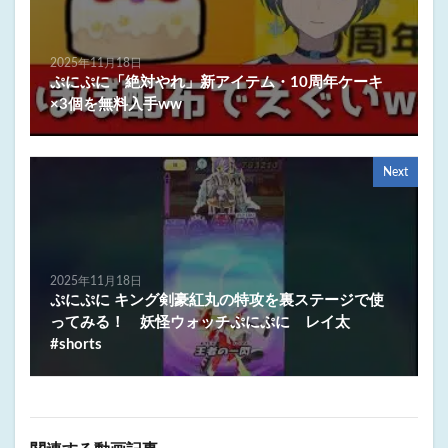
2025年11月18日
ぷにぷに「絶対やれ」新アイテム・10周年ケーキ
×3個を無料入手ww
Next
2025年11月18日
ぷにぷに キング剣豪紅丸の特攻を裏ステージで使
ってみる！ 妖怪ウォッチぷにぷに レイ太
#shorts