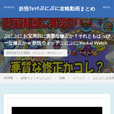
妖怪ｳｫｯﾁぷにぷに攻略動画まとめ
ぷにぷに お宝周回に害悪な修正か？それともはっぴ
ーな修正かｗ 妖怪ウォッチぷにぷに Youkai Watch
2025年11月18日
イベント
件のビュー
HOME
妖怪ウォッチぷにぷに
攻略
イベント
ぷにぷに お宝周