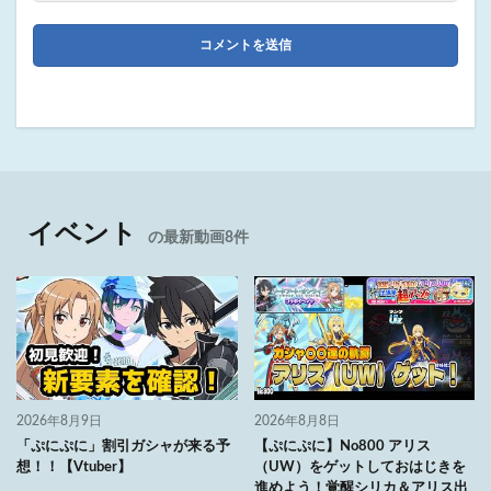
イベント
の最新動画8件
2026年8月9日
2026年8月8日
「ぷにぷに」割引ガシャが来る予
【ぷにぷに】No800 アリス
想！！【Vtuber】
（UW）をゲットしておはじきを
進めよう！覚醒シリカ＆アリス出