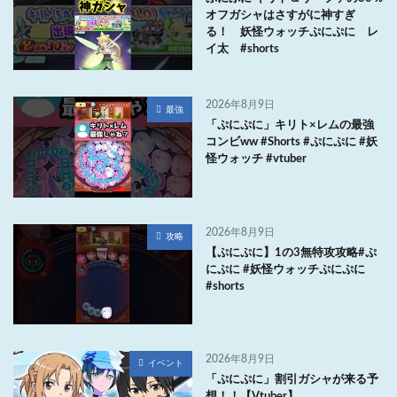
オフガシャはさすがに神すぎ
る！ 妖怪ウォッチぷにぷに レ
イ太 #shorts
2026年8月9日
最強
「ぷにぷに」キリト×レムの最強
コンビww #Shorts #ぷにぷに #妖
怪ウォッチ #vtuber
2026年8月9日
攻略
【ぷにぷに】1の3無特攻攻略#ぷ
にぷに #妖怪ウォッチぷにぷに
#shorts
2026年8月9日
イベント
「ぷにぷに」割引ガシャが来る予
想！！【Vtuber】