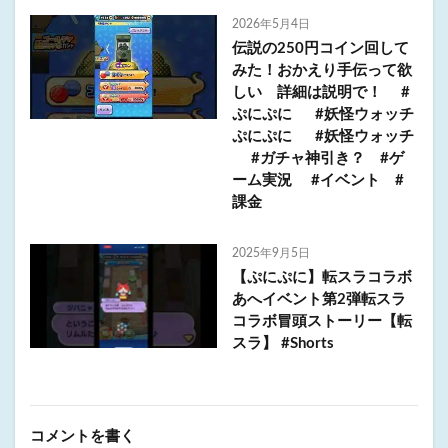
2026年5月4日
伝説の250円コイン回して
みた！おかえり手伝って欲
しい 詳細は説明で！ #
ぷにぷに #妖怪ウォッチ
ぷにぷに #妖怪ウォッチ
#ガチャ神引き？ #ゲ
ーム実況 #イベント #
課金
2025年9月5日
【ぷにぷに】転スラコラボ
あへイベント第2弾転スラ
コラボ冒頭ストーリー【転
スラ】 #Shorts
コメントを書く