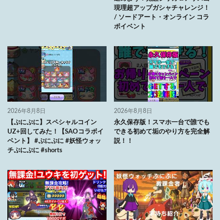
現理超アップガシャチャレンジ！
/ ソードアート・オンライン コラ
ボイベント
2026年8月8日
2026年8月8日
【ぷにぷに】スペシャルコイン
永久保存版！スマホ一台で誰でも
UZ+回してみた！【SAOコラボイ
できる初めて垢のやり方を完全解
ベント】 #ぷにぷに #妖怪ウォッ
説！！
チぷにぷに #shorts