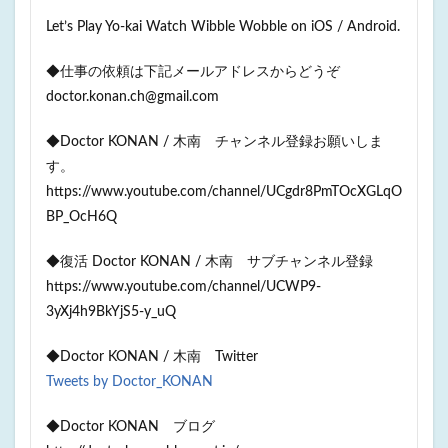
Let’s Play Yo-kai Watch Wibble Wobble on iOS / Android.
◆仕事の依頼は下記メールアドレスからどうぞ
doctor.konan.ch@gmail.com
◆Doctor KONAN / 木南 チャンネル登録お願いしま
す。
https://www.youtube.com/channel/UCgdr8PmTOcXGLqO
BP_OcH6Q
◆復活 Doctor KONAN / 木南 サブチャンネル登録
https://www.youtube.com/channel/UCWP9-
3yXj4h9BkYjS5-y_uQ
◆Doctor KONAN / 木南 Twitter
Tweets by Doctor_KONAN
◆Doctor KONAN ブログ