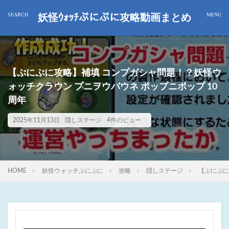
妖怪ｳｫｯﾁぷにぷに攻略動画まとめ
【ぷにぷに攻略】補填 コンプガシャ問題！？妖怪ウ
ォッチクラウン プニヲウバウネ ポップニポップ 10
周年
2025年11月13日
隠しステージ
4件のビュー
HOME
妖怪ウォッチぷにぷに
攻略
隠しステージ
【ぷにぷに