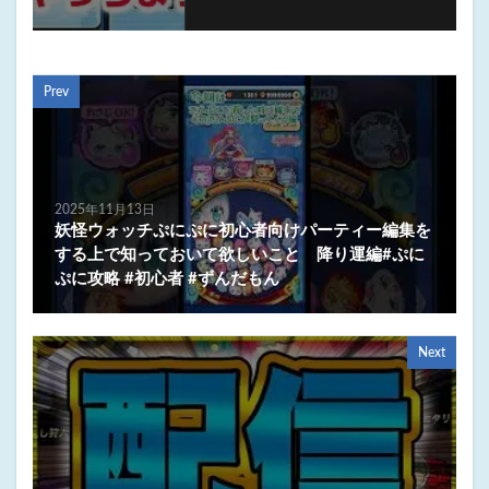
Prev
2025年11月13日
妖怪ウォッチぷにぷに初心者向けパーティー編集を
する上で知っておいて欲しいこと 降り運編#ぷに
ぷに攻略 #初心者 #ずんだもん
Next