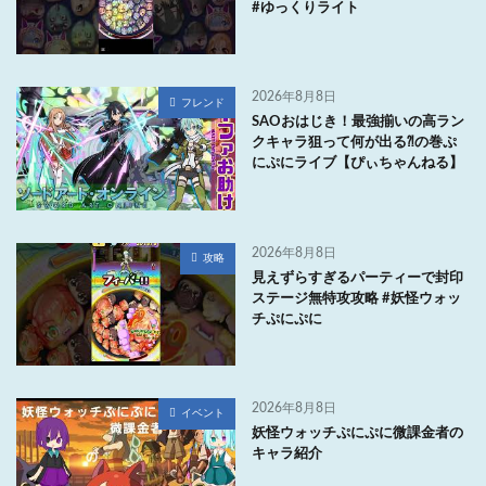
#ゆっくりライト
2026年8月8日
フレンド
SAOおはじき！最強揃いの高ラン
クキャラ狙って何が出る⁈の巻ぷ
にぷにライブ【ぴぃちゃんねる】
2026年8月8日
攻略
見えずらすぎるパーティーで封印
ステージ無特攻攻略 #妖怪ウォッ
チぷにぷに
2026年8月8日
イベント
妖怪ウォッチぷにぷに微課金者の
キャラ紹介