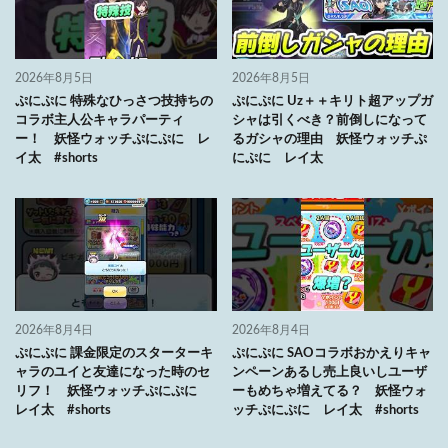
2026年8月5日
2026年8月5日
ぷにぷに 特殊なひっさつ技持ちの
ぷにぷに Uz＋＋キリト超アップガ
コラボ主人公キャラパーティ
シャは引くべき？前倒しになって
ー！ 妖怪ウォッチぷにぷに レ
るガシャの理由 妖怪ウォッチぷ
イ太 #shorts
にぷに レイ太
2026年8月4日
2026年8月4日
ぷにぷに 課金限定のスターターキ
ぷにぷに SAOコラボおかえりキャ
ャラのユイと友達になった時のセ
ンペーンあるし売上良いしユーザ
リフ！ 妖怪ウォッチぷにぷに
ーもめちゃ増えてる？ 妖怪ウォ
レイ太 #shorts
ッチぷにぷに レイ太 #shorts