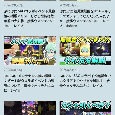
2026年8月7日
2026年8月7日
ぷにぷに SAOコラボイベント最強
ぷにぷに 結局変則的なUz＋＋キリ
格の活躍アリス！しかし性能は数
トのガシャってなんだったんだよ
年前の火力枠 妖怪ウォッチぷに
ｗ 妖怪ウォッチぷにぷに レイ
ぷに レイ太
太 #shorts
2026年8月6日
2026年8月6日
ぷにぷに メンテナンス後の情報い
ぷにぷに SAOコラボイベ無課金で
くぞー！SAOコラボイベントの調
もクリアまでやり方を解説！ 妖
整について 妖怪ウォッチぷにぷ
怪ウォッチぷにぷに レイ太
に レイ太