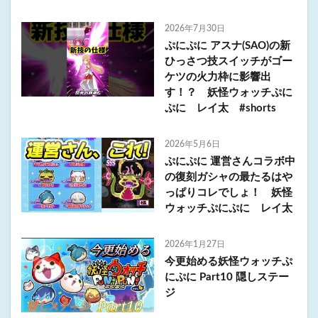
2026年7月30日
ぷにぷに アスナ(SAO)の新
ひっさつ技スイッチがゴー
ケツの火力枠に影響出
す！？ 妖怪ウォッチぷに
ぷに レイ太 #shorts
2026年5月6日
ぷにぷに 運営さんコラボ中
の復刻ガシャの最たるはや
っぱりコレでしょ！ 妖怪
ウォッチぷにぷに レイ太
2026年1月27日
今更始める妖怪ウォッチぷ
にぷに Part10 隠しステー
ジ