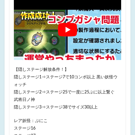
【隠しステージ解放条件！】
隠しステージ1⇒ステージ7で10コンボ以上 黒い妖怪ウ
ォッチ
隠しステージ2⇒ステージ25で一度に25ぷに以上繋ぐ
武将日ノ神
隠しステージ3⇒ステージ38でサイズ30以上
レア妖怪：ぷにこ
ステージ16