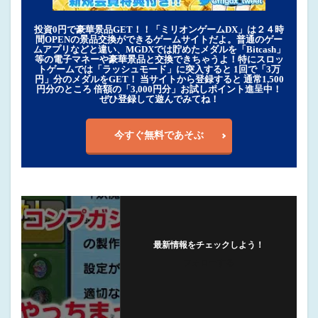
投資0円で豪華景品GET！！「ミリオンゲームDX」は２４時
間OPENの景品交換ができるゲームサイトだよ。普通のゲー
ムアプリなどと違い、MGDXでは貯めたメダルを「Bitcash」
等の電子マネーや豪華景品と交換できちゃうよ！特にスロッ
トゲームでは「ラッシュモード」に突入すると 1回で「3万
円」分のメダルをGET！ 当サイトから登録すると 通常1,500
円分のところ 倍額の「3,000円分」お試しポイント進呈中！
ぜひ登録して遊んでみてね！
今すぐ無料であそぶ
最新情報をチェックしよう！
フォローする