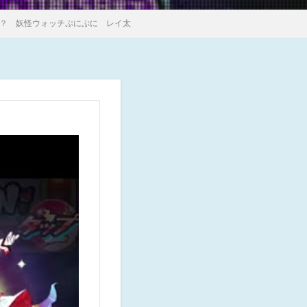
！？ 妖怪ウォッチぷにぷに レイ太