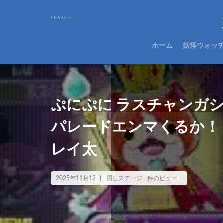
ホーム
妖怪ウォッ
ぷにぷに ラスチャンガシ
パレードエンマくるか
レイ太
2025年11月12日
隠しステージ
件のビュー