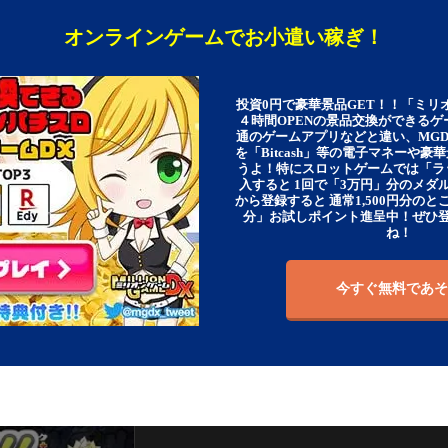
オンラインゲームでお小遣い稼ぎ！
投資0円で豪華景品GET！！「ミリ
４時間OPENの景品交換ができる
通のゲームアプリなどと違い、MG
を「Bitcash」等の電子マネーや
うよ！特にスロットゲームでは「ラ
入すると 1回で「3万円」分のメダル
から登録すると 通常1,500円分のとこ
分」お試しポイント進呈中！ぜひ
ね！
今すぐ無料であそ