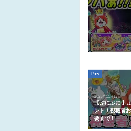
Prev
2025年11月12日
【ぷにぷに 】
ント！視聴者お
要まで！