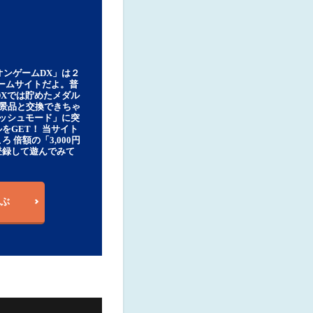
オンゲームDX」は２
ゲームサイトだよ。普
DXでは貯めたメダル
豪華景品と交換できちゃ
ッシュモード」に突
をGET！ 当サイト
ろ 倍額の「3,000円
登録して遊んでみて
ぶ