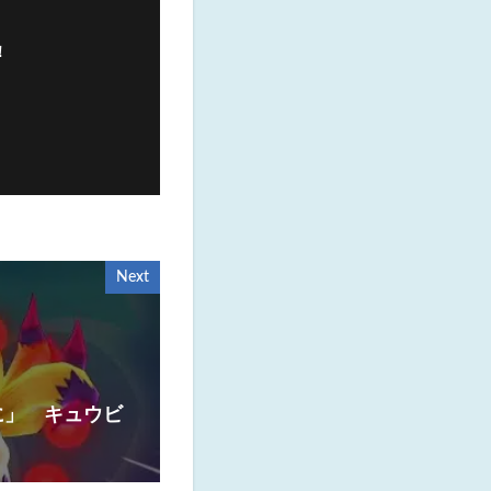
！
Next
に」 キュウビ