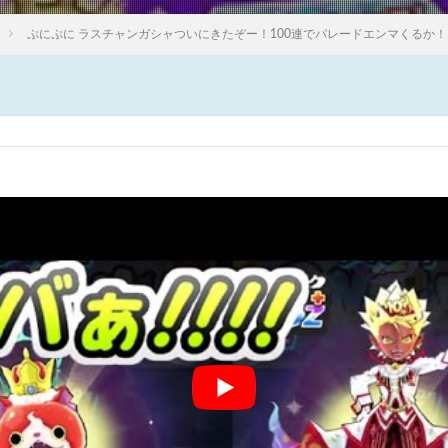
ぷにぷに ラスチャンガシャついにきたぞー！100連でパレードエンマくるか