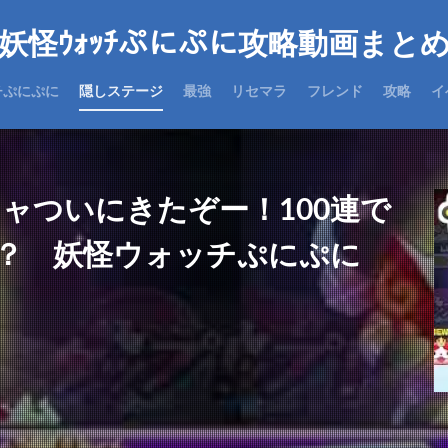
妖怪ｳｫｯﾁぷにぷに攻略動画まと
チぷにぷに
隠しステージ
最強
リセマラ
フレンド
攻略
イ
ャついにきたぞー！100連で
！？ 妖怪ウォッチぷにぷに