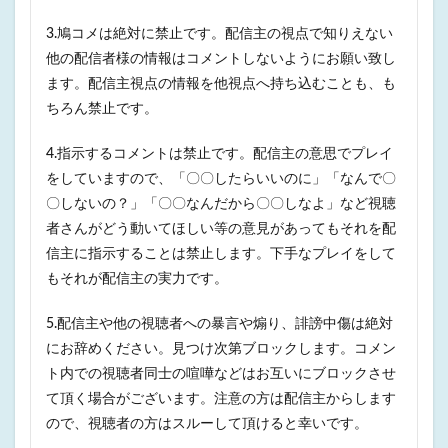
3.鳩コメは絶対に禁止です。配信主の視点で知りえない
他の配信者様の情報はコメントしないようにお願い致し
ます。配信主視点の情報を他視点へ持ち込むことも、も
ちろん禁止です。
4.指示するコメントは禁止です。配信主の意思でプレイ
をしていますので、「〇〇したらいいのに」「なんで〇
〇しないの？」「〇〇なんだから〇〇しなよ」など視聴
者さんがどう動いてほしい等の意見があってもそれを配
信主に指示することは禁止します。下手なプレイをして
もそれが配信主の実力です。
5.配信主や他の視聴者への暴言や煽り、誹謗中傷は絶対
にお辞めください。見つけ次第ブロックします。コメン
ト内での視聴者同士の喧嘩などはお互いにブロックさせ
て頂く場合がございます。注意の方は配信主からします
ので、視聴者の方はスルーして頂けると幸いです。