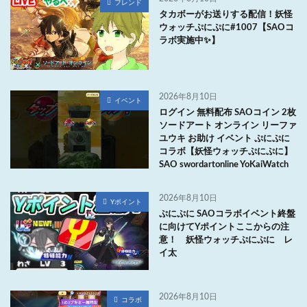
フレンド
タカボーがお送りする配信！妖怪
ウォッチぷにぷに#1007【SAOコ
ラボ実施中✨】
2026年8月10日
イベント
ログイン 無料配布 SAOコイン 2枚
ソードアート オンライン リーファ
ユウキ お助け イベント ぷにぷに
コラボ【妖怪ウォッチぷにぷに】
SAO swordartonline YoKaiWatch
2026年8月10日
Yポイント
ぷにぷに SAOコラボイベント終盤
に向けてYポイントここからの注
意！ 妖怪ウォッチぷにぷに レ
イ太
2026年8月10日
コラボ