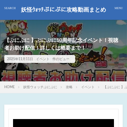
妖怪ｳｫｯﾁぷにぷに攻略動画まとめ
【ぷにぷに 】ぷにぷに10周年記念イベント！視聴
者お助け配信！詳しくは概要まで！
2025年11月11日
イベント
件のビュー
HOME
妖怪ウォッチぷにぷに
攻略
イベント
【ぷにぷに 】