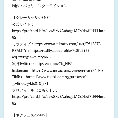
制作：パセリエンターテインメント
【グレーカッサのSNS】
公式サイト：
https://profcard.info/u/wSXy9AahxgcJACs0LwfFtEFHmp
82
ミラティブ：https://www.mirrativ.com/user/7613873
REALITY：https://reality.app/profile/7c8fe593?
adj_t=8ogcewh_z9yhix5
X(旧Twitter)：https://x.com/GK_NFZ
Instagram：https://www.instagram.com/gurekasa/?hl=ja
TikTok：https://www.tiktok.com/@gurekassa?
_t=8noOgyktsXJ&_r=1
プロフィールはこちら↓↓↓
https://profcard.info/u/wSXy9AahxgcJACs0LwfFtEFHmp
82
【ネクフュズのSNS】