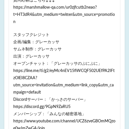
質問応募はこちら↓↓↓
https://marshmallow-qa.com/ur0zjfcutb2neao?
t=HT3dR4&utm_medium=twitter&utm_source=promotio
n
スタッフクレジット
企画/編集：グレーカッサ
サムネ制作：グレーカッサ
出演：グレーカッサ
オープンチャット：「グレーカッサのぷにぷに」
https://line.me/ti/g2/eyMc4nEV15fiWCQF502UEfPA2IFt
zOlEI8CZAA?
utm_source=invitation&utm_medium=link_copy&utm_ca
mpaign=default
Discordサーバー：「かっさのサーバー」
https://discord.gg/9GpN9ZaRU5
メンバーシップ：「みんなの秘密基地」
https://www.youtube.com/channel/UCZ6zveGBOmMQzo
e0wJmZwGA/join