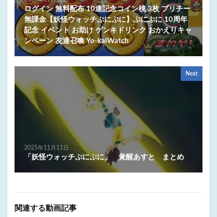
ログイン 無料配布 10連記念コイン桃 3枚 プリチー
無課金【妖怪ウォッチぷにぷに】ぷにぷに 10周年
記念 イベント お助け ゲンキドリンク おかえりキャ
ンペーン 友達召喚 Yo-kaiWatch
Next
2025年11月11日
「妖怪ウォッチぷにぷに」 覚醒あすと まとめ
関連する動画記事