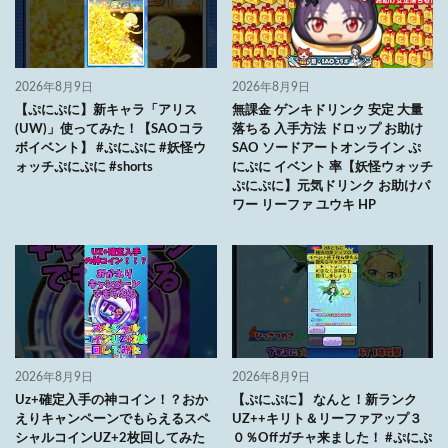
2026年8月9日
2026年8月9日
【ぷにぷに】新キャラ「アリス
無課金 ゲンキドリンク 安定 大量
(UW)」使ってみた！【SAOコラ
落ちる 入手方法 ドロップ お助け
ボイベント】 #ぷにぷに #妖怪ウ
SAO ソードアートオンライン ぷ
ォッチぷにぷに #shorts
にぷに イベント 率【妖怪ウォッチ
ぷにぷに】元気ドリンク お助けパ
ワー リーファ ユウキ HP
2026年8月9日
2026年8月9日
Uz+確定入手の神コイン！？おか
【ぷにぷに】 なんと！新ランク
えりキャンペーンでもらえるスペ
UZ++キリト＆リーファアップ３
シャルコインUZ+2枚回してみた
０％Offガチャ来ました！ #ぷにぷ