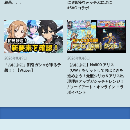
結果、、、
に #妖怪ウォッチぷにぷに
#SAOコラボ
2026年8月9日
2026年8月8日
「ぷにぷに」割引ガシャが来る予
【ぷにぷに】No800 アリス
想！！【Vtuber】
（UW）をゲットしておはじきを
進めよう！覚醒シリカ＆アリス出
現理超アップガシャチャレンジ！
/ ソードアート・オンライン コラ
ボイベント