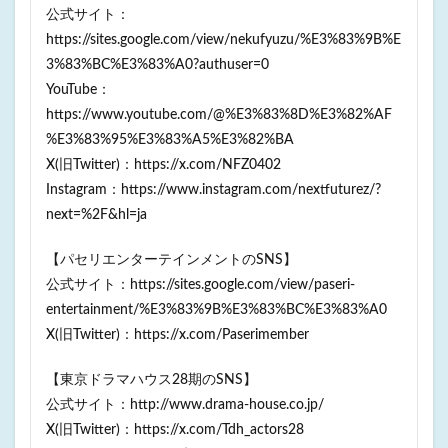
公式サイト：
https://sites.google.com/view/nekufyuzu/%E3%83%9B%E
3%83%BC%E3%83%A0?authuser=0
YouTube：
https://www.youtube.com/@%E3%83%8D%E3%82%AF
%E3%83%95%E3%83%A5%E3%82%BA
X(旧Twitter)：https://x.com/NFZ0402
Instagram：https://www.instagram.com/nextfuturez/?
next=%2F&hl=ja
【パセリエンターテインメントのSNS】
公式サイト：https://sites.google.com/view/paseri-
entertainment/%E3%83%9B%E3%83%BC%E3%83%A0
X(旧Twitter)：https://x.com/Paserimember
【東京ドラマハウス28期のSNS】
公式サイト：http://www.drama-house.co.jp/
X(旧Twitter)：https://x.com/Tdh_actors28