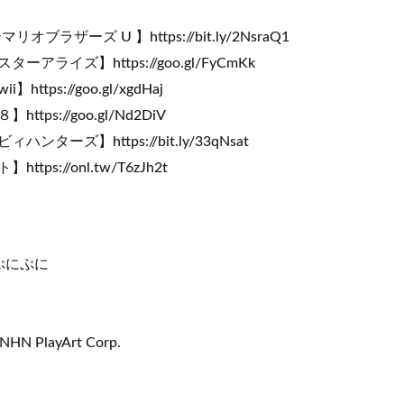
オブラザーズ U 】https://bit.ly/2NsraQ1
アライズ】https://goo.gl/FyCmKk
ttps://goo.gl/xgdHaj
tps://goo.gl/Nd2DiV
ンターズ】https://bit.ly/33qNsat
tps://onl.tw/T6zJh2t
ぷにぷに
NHN PlayArt Corp.