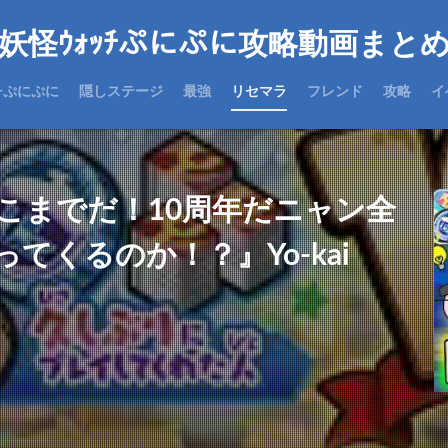
妖怪ｳｫｯﾁぷにぷに攻略動画まと
チぷにぷに
隠しステージ
最強
リセマラ
フレンド
攻略
イ
こまでだ！10周年だニャン全
てくるのか！？』Yo-kai