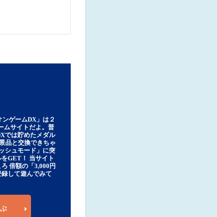
オンゲームDX」は２
ゲームサイトだよ。普
DXでは貯めたメダル
豪華景品と交換できちゃ
ッシュモード」に突
をGET！ 当サイト
ろ 倍額の「3,000円
登録して遊んでみて
ぶ