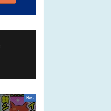
！
Next