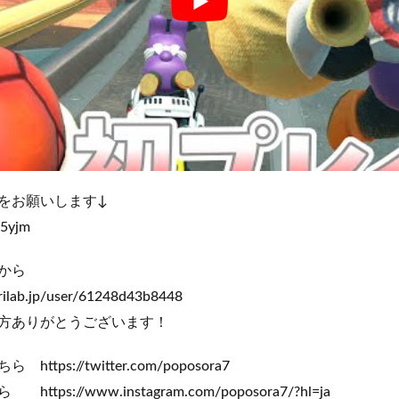
をお願いします↓
A5yjm
から
orilab.jp/user/61248d43b8448
方ありがとうございます！
tps://twitter.com/poposora7
ps://www.instagram.com/poposora7/?hl=ja