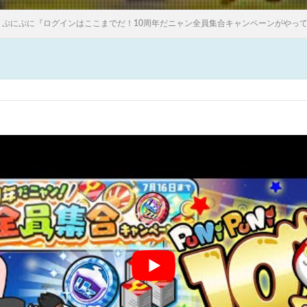
ぷにぷに『ログインはここまでだ！10周年だニャン全員集合キャンペーンがやってくるのか