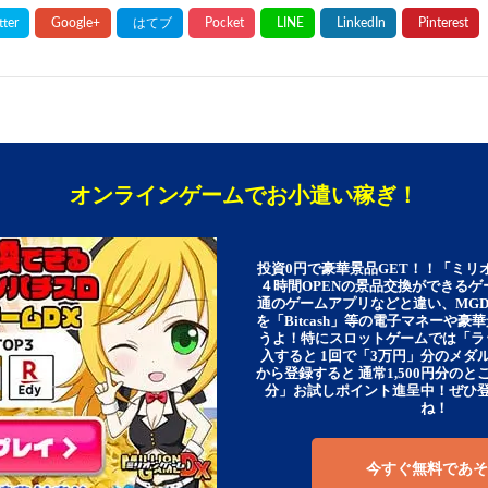
オンラインゲームでお小遣い稼ぎ！
投資0円で豪華景品GET！！「ミリ
４時間OPENの景品交換ができる
通のゲームアプリなどと違い、MG
を「Bitcash」等の電子マネーや
うよ！特にスロットゲームでは「ラ
入すると 1回で「3万円」分のメダル
から登録すると 通常1,500円分のとこ
分」お試しポイント進呈中！ぜひ
ね！
今すぐ無料であそ