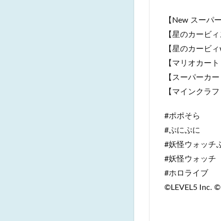
【New スーパーマリ
【星のカービィスター
【星のカービィwii】h
【マリオカート８】ht
【スーパーカービィハ
【マインクラフト】ht
#ポポそら
#ぷにぷに
#妖怪ウォッチ
#妖怪ウォッチ
#ホロライブ
©LEVEL5 Inc. ©