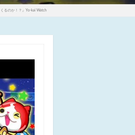
！？』Yo-kai Watch