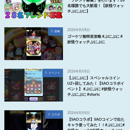
「フレンド募集」を行います！28
名様誰でも大歓迎！【妖怪ウォッ
チぷにぷに】
2026年8月8日
攻略
ゴーケツ無特攻攻略 #ぷにぷに #
妖怪ウォッチぷにぷに
2026年8月8日
イベント
【ぷにぷに】スペシャルコイン
UZ+回してみた！【SAOコラボイ
ベント】 #ぷにぷに #妖怪ウォッ
チぷにぷに #shorts
2026年8月8日
コラボ
【SAOコラボ】SAOコインで出た
キャラ使ってみた！！#ぷにぷに#