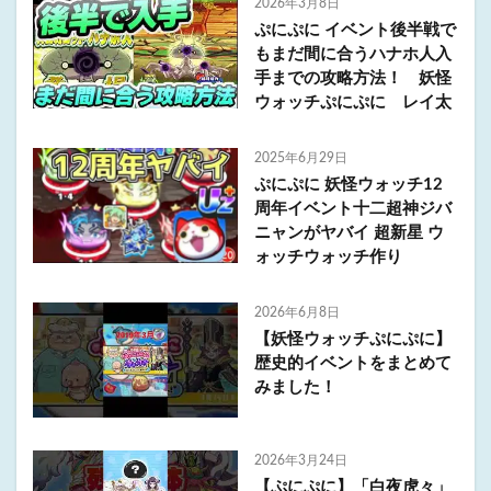
2026年3月8日
ぷにぷに イベント後半戦で
もまだ間に合うハナホ人入
手までの攻略方法！ 妖怪
ウォッチぷにぷに レイ太
2025年6月29日
ぷにぷに 妖怪ウォッチ12
周年イベント十二超神ジバ
ニャンがヤバイ 超新星 ウ
ォッチウォッチ作り
2026年6月8日
【妖怪ウォッチぷにぷに】
歴史的イベントをまとめて
みました！
2026年3月24日
【ぷにぷに】「白夜虎々」