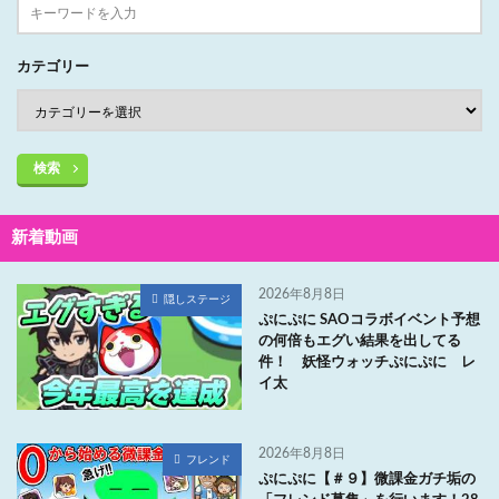
カテゴリー
検索
新着動画
2026年8月8日
隠しステージ
ぷにぷに SAOコラボイベント予想
の何倍もエグい結果を出してる
件！ 妖怪ウォッチぷにぷに レ
イ太
2026年8月8日
フレンド
ぷにぷに【＃９】微課金ガチ垢の