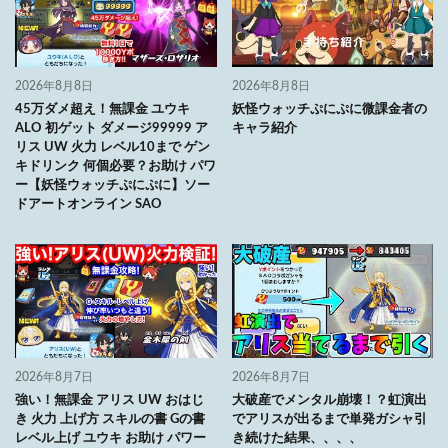
2026年8月8日
2026年8月8日
45万ダメ超え！無課金 ユウキ
妖怪ウォッチぷにぷに微課金者の
ALO 初ゲット ダメージ99999 ア
キャラ紹介
リス UW 火力 レベル10まで ゲン
キドリンク 何個必要？お助け パワ
ー【妖怪ウォッチぷにぷに】ソー
ドアートオンライン SAO
2026年8月7日
2026年8月7日
強い！無課金 アリス UW おはじ
大破産でメンタル崩壊！？虹演出
き 火力 上げ方 スキルの書 Gの書
でアリスが出るまで単発ガシャ引
レベル上げ ユウキ お助け パワー
き続けた結果、、、、