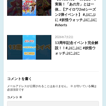
実装！「あの方」とは一
体…【アイロワ2ndシーズ
ン2弾イベント】 #ぷにぷ
に #妖怪ウォッチぷにぷに
#shorts
2026年7月2日
13周年記念イベント完全解
説！！#ぷにぷに #妖怪ウ
ォッチぷにぷに
コメントを書く
メールアドレスが公開されることはありません。
※
が付いている欄は
必須項目です
コメント
※