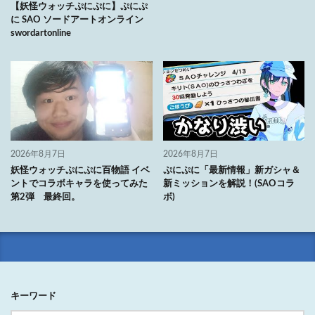
【妖怪ウォッチぷにぷに】ぷにぷ
に SAO ソードアートオンライン
swordartonline
2026年8月7日
2026年8月7日
妖怪ウォッチぷにぷに百物語 イベ
ぷにぷに「最新情報」新ガシャ＆
ントでコラボキャラを使ってみた
新ミッションを解説！(SAOコラ
第2弾 最終回。
ボ)
キーワード