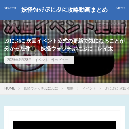
妖怪ｳｫｯﾁぷにぷに攻略動画まとめ
ぷにぷに 次回イベント公式の更新で気になることが
分かった件！ 妖怪ウォッチぷにぷに レイ太
2025年9月28日
イベント
件のビュー
HOME
妖怪ウォッチぷにぷに
攻略
イベント
ぷにぷに 次回