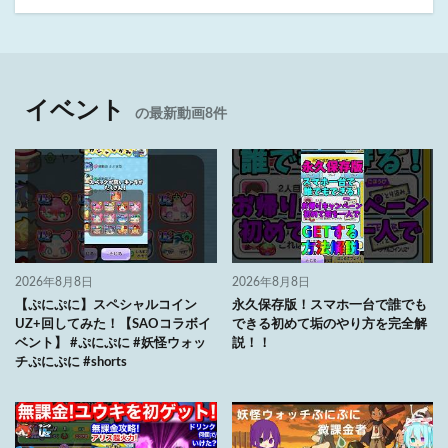
イベント
の最新動画8件
2026年8月8日
2026年8月8日
【ぷにぷに】スペシャルコイン
永久保存版！スマホ一台で誰でも
UZ+回してみた！【SAOコラボイ
できる初めて垢のやり方を完全解
ベント】 #ぷにぷに #妖怪ウォッ
説！！
チぷにぷに #shorts