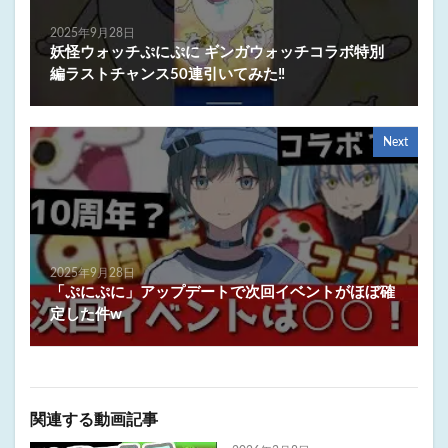
2025年9月28日
妖怪ウォッチぷにぷに ギンガウォッチコラボ特別
編ラストチャンス50連引いてみた‼️
Next
2025年9月28日
「ぷにぷに」アップデートで次回イベントがほぼ確
定した件w
関連する動画記事