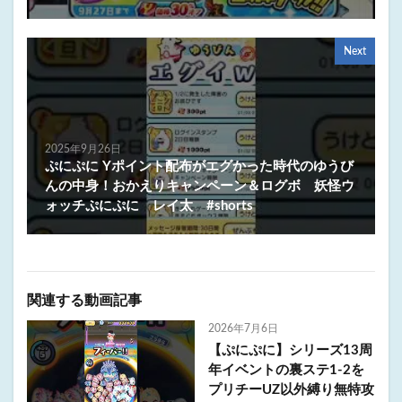
Next
2025年9月26日
ぷにぷに Yポイント配布がエグかった時代のゆうび
んの中身！おかえりキャンペーン＆ログボ 妖怪ウ
ォッチぷにぷに レイ太 #shorts
関連する動画記事
2026年7月6日
【ぷにぷに】シリーズ13周
年イベントの裏ステ1-2を
プリチーUZ以外縛り無特攻