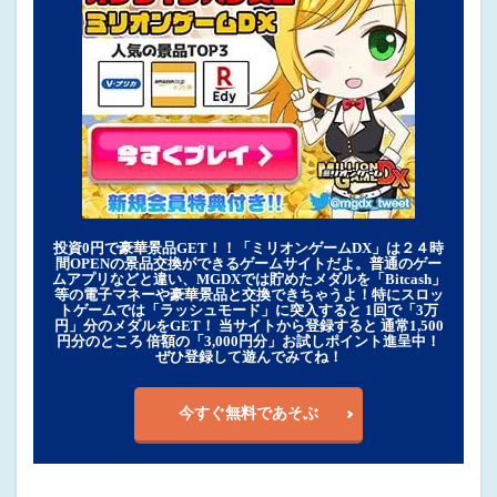
投資0円で豪華景品GET！！「ミリオンゲームDX」は２４時
間OPENの景品交換ができるゲームサイトだよ。普通のゲー
ムアプリなどと違い、MGDXでは貯めたメダルを「Bitcash」
等の電子マネーや豪華景品と交換できちゃうよ！特にスロッ
トゲームでは「ラッシュモード」に突入すると 1回で「3万
円」分のメダルをGET！ 当サイトから登録すると 通常1,500
円分のところ 倍額の「3,000円分」お試しポイント進呈中！
ぜひ登録して遊んでみてね！
今すぐ無料であそぶ