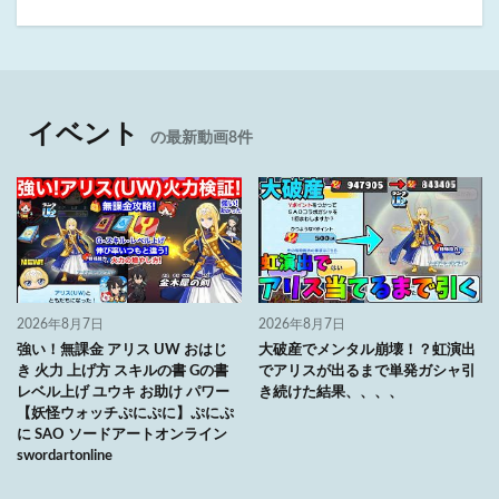
イベント
の最新動画8件
2026年8月7日
2026年8月7日
強い！無課金 アリス UW おはじ
大破産でメンタル崩壊！？虹演出
き 火力 上げ方 スキルの書 Gの書
でアリスが出るまで単発ガシャ引
レベル上げ ユウキ お助け パワー
き続けた結果、、、、
【妖怪ウォッチぷにぷに】ぷにぷ
に SAO ソードアートオンライン
swordartonline