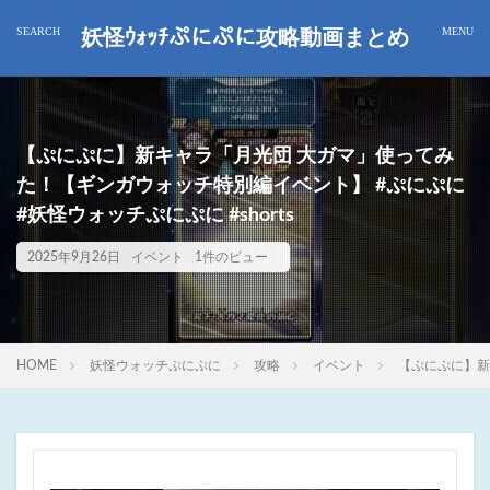
妖怪ｳｫｯﾁぷにぷに攻略動画まとめ
【ぷにぷに】新キャラ「月光団 大ガマ」使ってみ
た！【ギンガウォッチ特別編イベント】 #ぷにぷに
#妖怪ウォッチぷにぷに #shorts
2025年9月26日
イベント
1件のビュー
HOME
妖怪ウォッチぷにぷに
攻略
イベント
【ぷにぷに】新