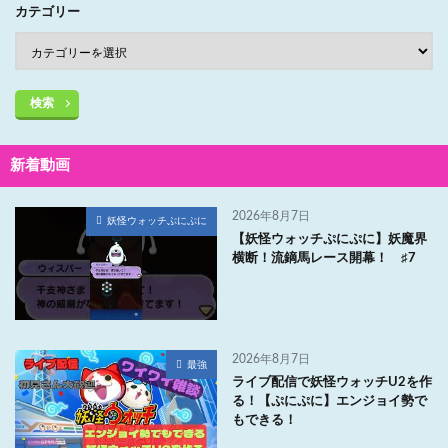
カテゴリー
検索
新着動画
2026年8月7日
妖怪ウォッチぷにぷに
【妖怪ウォッチぷにぷに】妖魔界
横断！流鏑馬レース開幕！ ♯7
2026年8月7日
最強
ライブ配信で妖怪ウォッチU2を作
る！【ぷにぷに】エンジョイ勢で
もできる！