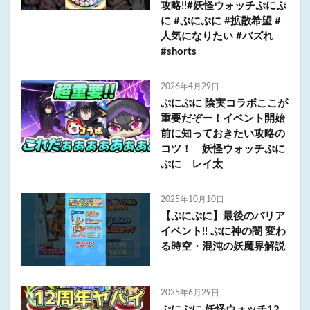
攻略!!#妖怪ウォッチぷにぷ
に #ぷにぷに #拡散希望 #
人気になりたい #バズれ
#shorts
2026年4月29日
ぷにぷに 陰実コラボここが
重要だぞー！イベント開始
前に知っておきたい攻略の
コツ！ 妖怪ウォッチぷに
ぷに レイ太
2025年10月10日
【ぷにぷに】最後のバリア
イベント!! ぷに神の闇 変わ
る時空・混沌の妖魔界解説
2025年6月29日
ぷにぷに 妖怪ウォッチ12