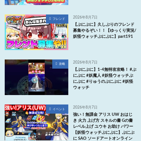
2026年8月7日
フレンド
【ぷにぷに】久しぶりのフレンド
募集やるぞい！！【ゆっくり実況/
妖怪ウォッチぷにぷに】part191
2026年8月7日
攻略
【ぷにぷに】1-4無特攻攻略！ #ぷ
にぷに #妖魔人 #妖怪ウォッチぷ
にぷに #りゅうのぷにぷに #妖怪
ウォッチ
2026年8月7日
イベント
強い！無課金 アリス UW おはじ
き 火力 上げ方 スキルの書 Gの書
レベル上げ ユウキ お助け パワー
【妖怪ウォッチぷにぷに】ぷにぷ
に SAO ソードアートオンライン