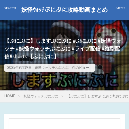
妖怪ｳｫｯﾁぷにぷに攻略動画まとめ
【ぷにぷに】しますぷにぷに #ぷにぷに #妖怪ウォ
ッチ #妖怪ウォッチぷにぷに #ライブ配信 #縦型配
信#shorts 【ぷにぷに】
2025年9月19日
妖怪ウォッチぷにぷに
件のビュー
HOME
妖怪ウォッチぷにぷに
【ぷにぷに】しますぷにぷに #ぷにぷに #