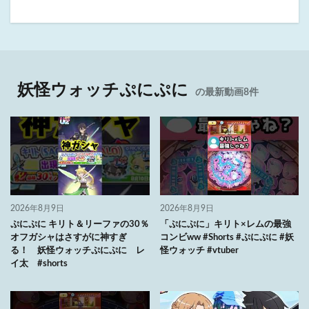
妖怪ウォッチぷにぷに
の最新動画8件
2026年8月9日
2026年8月9日
ぷにぷに キリト＆リーファの30％
「ぷにぷに」キリト×レムの最強
オフガシャはさすがに神すぎ
コンビww #Shorts #ぷにぷに #妖
る！ 妖怪ウォッチぷにぷに レ
怪ウォッチ #vtuber
イ太 #shorts