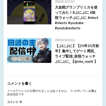
2026年3月13日
大血戦グランプリミカを使
ってみた！#ぷにぷに #妖
怪ウォッチぷにぷに #short
#shorts #youtube
#youtubeshorts
2025年10月6日
【ぷにぷに】【25年10月前
半】集中してゲート周回_
ライブ配信_妖怪ウォッチ
ぷにぷに_【@oka_nushi 】
コメントを書く
メールアドレスが公開されることはありません。
※
が付いている欄は
必須項目です
コメント
※