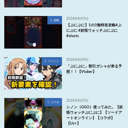
2026年8月9日
攻略
【ぷにぷに】1の3無特攻攻略#ぷ
にぷに #妖怪ウォッチぷにぷに
#shorts
2026年8月9日
イベント
「ぷにぷに」割引ガシャが来る予
想！！【Vtuber】
2026年8月9日
コラボ
シノン（GGO）使ってみた。【妖
怪ウォッチぷにぷに】【ソードア
ートオンライン】【コラボ】
【Uz+】