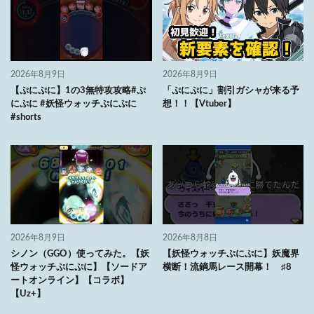
2026年8月9日
2026年8月9日
【ぷにぷに】1の3無特攻攻略#ぷ
「ぷにぷに」割引ガシャが来る予
にぷに #妖怪ウォッチぷにぷに
想！！【Vtuber】
#shorts
2026年8月9日
2026年8月8日
シノン（GGO）使ってみた。【妖
【妖怪ウォッチぷにぷに】妖魔界
怪ウォッチぷにぷに】【ソードア
横断！流鏑馬レース開幕！ ♯8
ートオンライン】【コラボ】
【Uz+】