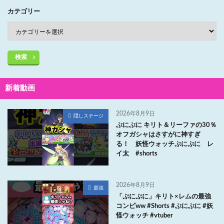
カテゴリー
検索
新着動画
2026年8月9日
隠しステージ
ぷにぷに キリト＆リーファの30％
オフガシャはさすがに神すぎ
る！ 妖怪ウォッチぷにぷに レ
イ太 #shorts
2026年8月9日
最強
「ぷにぷに」キリト×レムの最強
コンビww #Shorts #ぷにぷに #妖
怪ウォッチ #vtuber