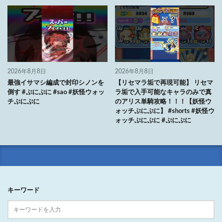
2026年8月8日
2026年8月8日
最強イサマシ編成で封印シノンを
【リセマラ垢で再現可能】 リセマ
倒す #ぷにぷに #sao #妖怪ウォッ
ラ垢で入手可能なキャラのみで真
チぷにぷに
のアリス単騎攻略！！！【妖怪ウ
ォッチぷにぷに】 #shorts #妖怪ウ
ォッチぷにぷに #ぷにぷに
キーワード