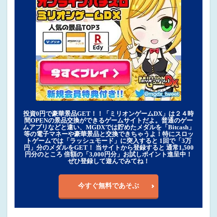
投資0円で豪華景品GET！！「ミリオンゲームDX」は２４時
間OPENの景品交換ができるゲームサイトだよ。普通のゲー
ムアプリなどと違い、MGDXでは貯めたメダルを「Bitcash」
等の電子マネーや豪華景品と交換できちゃうよ！特にスロッ
トゲームでは「ラッシュモード」に突入すると 1回で「3万
円」分のメダルをGET！ 当サイトから登録すると 通常1,500
円分のところ 倍額の「3,000円分」お試しポイント進呈中！
ぜひ登録して遊んでみてね！
今すぐ無料であそぶ