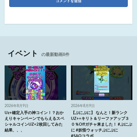
イベント
の最新動画8件
2026年8月9日
2026年8月9日
Uz+確定入手の神コイン！？おか
【ぷにぷに】 なんと！新ランク
えりキャンペーンでもらえるスペ
UZ++キリト＆リーファアップ３
シャルコインUZ+2枚回してみた
０％Offガチャ来ました！ #ぷにぷ
結果、、、
に #妖怪ウォッチぷにぷに
#SAOコラボ