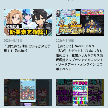
2026年8月9日
2026年8月8日
「ぷにぷに」割引ガシャが来る予
【ぷにぷに】No800 アリス
想！！【Vtuber】
（UW）をゲットしておはじきを
進めよう！覚醒シリカ＆アリス出
現理超アップガシャチャレンジ！
/ ソードアート・オンライン コラ
ボイベント