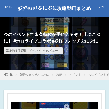
妖怪ｳｫｯﾁぷにぷに攻略動画まとめ
今のイベントで永久特攻が手に入るぞ！【ぷにぷ
に】 #ホロライブコラボ #妖怪ウォッチぷにぷに
2024年9月13日
イベント
件のビュー
HOME
妖怪ウォッチぷにぷに
攻略
イベント
今のイベントで