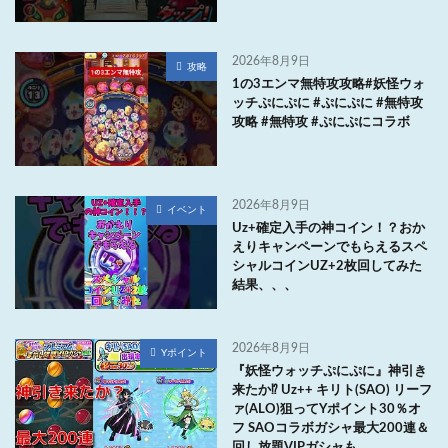
2026年8月9日
攻略
1の3エンマ無特攻攻略#妖怪ウォ
ッチぷにぷに #ぷにぷに #無特攻
攻略 #無特攻 #ぷにぷにコラボ
2026年8月9日
イベント
Uz+確定入手の神コイン！？おか
えりキャンペーンでもらえるスペ
シャルコインUZ+2枚回してみた
結果、、、
2026年8月9日
Yポイント
『妖怪ウォッチぷにぷに』神引き
来たか⁉ Uz++ キリト(SAO) リーフ
ァ(ALO)狙ってYポイント30％オ
フ SAOコラボガシャ最大200連＆
回し放題VIPガシャも