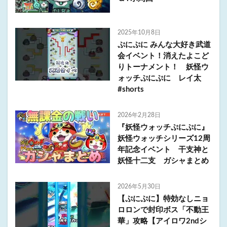
2025年10月8日
ぷにぷに みんな大好き武道
会イベント！消えたよこど
りトーナメント！ 妖怪ウ
ォッチぷにぷに レイ太
#shorts
2026年2月28日
『妖怪ウォッチぷにぷに』
妖怪ウォッチシリーズ12周
年記念イベント 干支神と
妖怪十二支 ガシャまとめ
2026年5月30日
【ぷにぷに】特効なしニョ
ロロンで封印ボス「不動王
華」攻略【アイロワ2ndシ