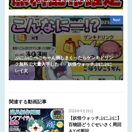
にスコアタ ぷにぷに公式 ぷにぷにれいた
Next
2024年9月13日
ぷにぷに ぺこちゃん倒しまくったらゲンキドリン
ク無料で大量入手した！ 妖怪ウォッチぷにぷに
レイ太
関連する動画記事
2026年4月26日
【妖怪ウォッチぷにぷに】
百物語どうぐせいさく周回
＆Yポ周回