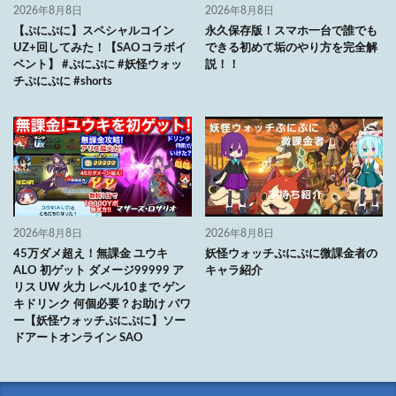
2026年8月8日
2026年8月8日
【ぷにぷに】スペシャルコイン
永久保存版！スマホ一台で誰でも
UZ+回してみた！【SAOコラボイ
できる初めて垢のやり方を完全解
ベント】 #ぷにぷに #妖怪ウォッ
説！！
チぷにぷに #shorts
2026年8月8日
2026年8月8日
45万ダメ超え！無課金 ユウキ
妖怪ウォッチぷにぷに微課金者の
ALO 初ゲット ダメージ99999 ア
キャラ紹介
リス UW 火力 レベル10まで ゲン
キドリンク 何個必要？お助け パワ
ー【妖怪ウォッチぷにぷに】ソー
ドアートオンライン SAO