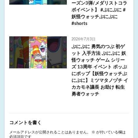
ーズン3弾/メダリストコラ
ボイベント】 #ぷにぷに #
妖怪ウォッチぷにぷに
#shorts
2026年7月3日
ぷにぷに 勇気のつぶ 初ゲ
ット 入手方法 ぷにぷに 妖
怪ウォッチ ゲーム シリー
ズ 13周年 イベント ポッぷ
にポップ【妖怪ウォッチぷ
にぷに】ミツマタノヅチ イ
カカモネ議長 お助け 転生
勇者ウォッチ
コメントを書く
メールアドレスが公開されることはありません。
※
が付いている欄は
必須項目です